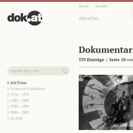
dok.at
Kontakt
Aktuelles
Dokumentar
539 Einträge
/
Seite 18
von
alle Filme
Filme mit Kaufoption
1970 – 1979
1980 – 1989
1990 – 1999
2000 – 2009
ab 2010