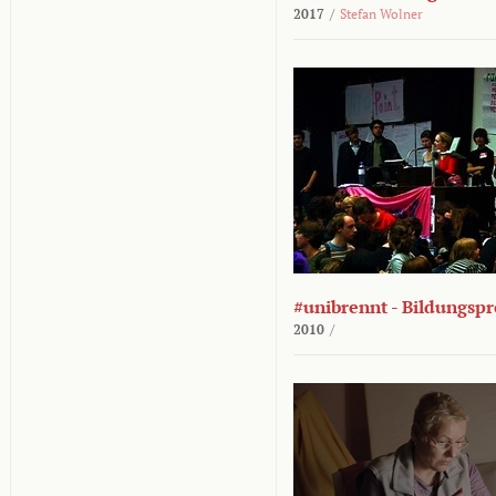
2017
/
Stefan Wolner
#unibrennt - Bildungspr
2010
/