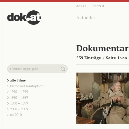
dok.at
Kontakt
Aktuelles
Dokumentar
539 Einträge
/
Seite 1
von 
alle Filme
Filme mit Kaufoption
1970 – 1979
1980 – 1989
1990 – 1999
2000 – 2009
ab 2010