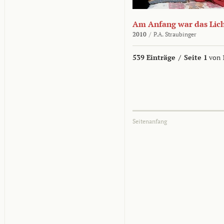
Am Anfang war das Lic
2010
/
P.A. Straubinger
539 Einträge
/
Seite 1
von 
Seitenanfang