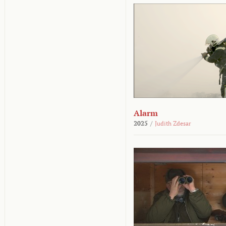
Alarm
2025
/
Judith Zdesar