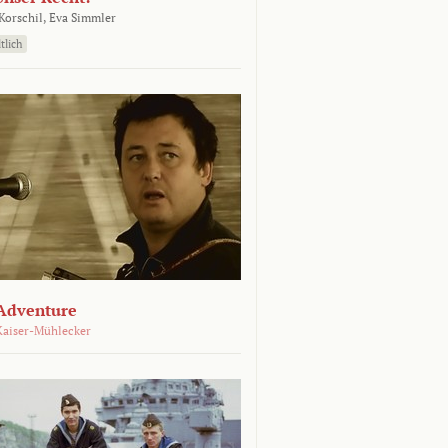
orschil,
Eva Simmler
tlich
Adventure
Kaiser-Mühlecker