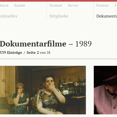
dok.at
Kontakt
Vorstand
Service
Förderer
F
Aktuelles
Mitglieder
Dokumenta
Dokumentarfilme
– 1989
539 Einträge
/
Seite 2
von 18