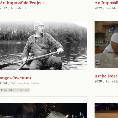
An Impossible Project
An Impossib
2022
/
Jens Meurer
2022
/
Jens Meu
Arche Nora
angeschwemmt
2020
/
Anna Kir
1994
/
Nikolaus Geyrhalter
Film online erhältlich