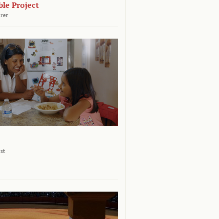
le Project
rer
st