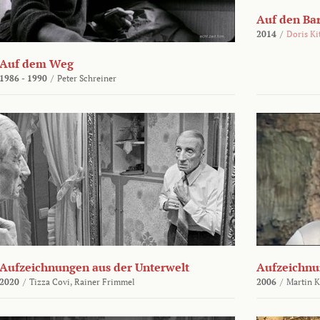
Auf den Ba
2014
/
Doris Ki
Auf dem Weg
1986 - 1990
/
Peter Schreiner
Aufzeichnungen aus der Unterwelt
Aufzeichnu
2020
/
Tizza Covi,
Rainer Frimmel
2006
/
Martin 