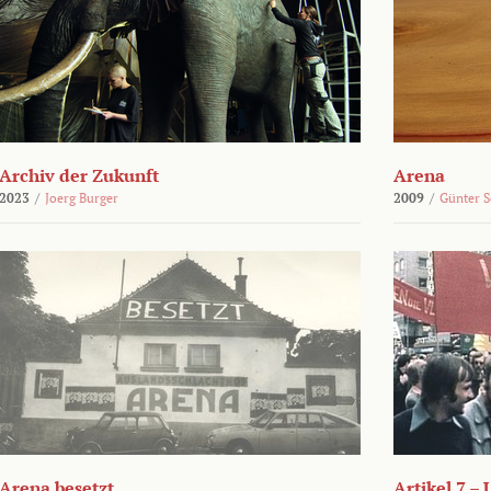
Archiv der Zukunft
Arena
2023
/
Joerg Burger
2009
/
Günter 
Arena besetzt
Artikel 7 –