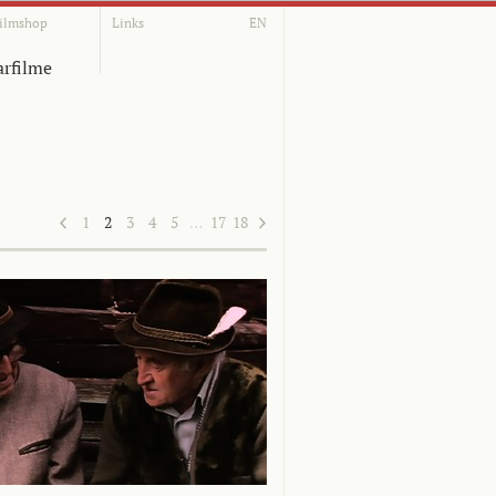
ilmshop
Links
EN
rfilme
1
2
3
4
5
…
17
18