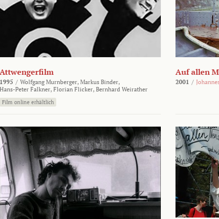
Attwengerfilm
Auf allen 
1995
/
Wolfgang Murnberger,
Markus Binder,
2001
/
Johanne
Hans-Peter Falkner,
Florian Flicker,
Bernhard Weirather
Film online erhältlich