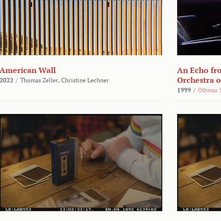
American Wall
An Echo fr
Orchestra 
2022
/
Thomas Zeller,
Christine Lechner
1999
/
Othmar 