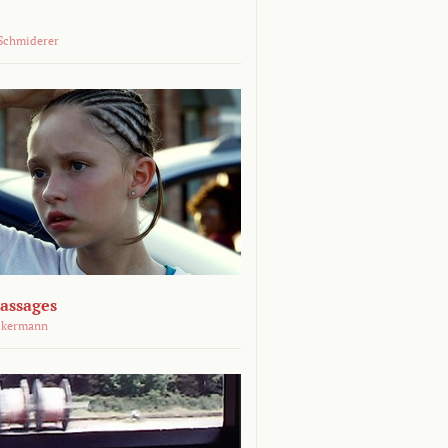
Schmiderer
assages
ckermann