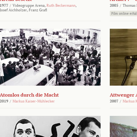
1977
/
Videogruppe Arena,
Ruth Beckermann
,
2005
/
Thomas K
Josef Aichholzer,
Franz Grafl
Film online erhäl
Atomlos durch die Macht
Attwenger 
2019
/
Markus Kaiser-Mühlecker
2007
/
Markus 