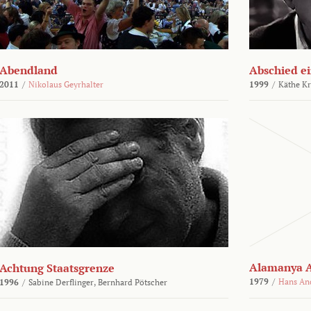
Abendland
Abschied ei
2011
/
Nikolaus Geyrhalter
1999
/
Käthe Kr
Alamanya A
Achtung Staatsgrenze
1979
/
Hans An
1996
/
Sabine Derflinger,
Bernhard Pötscher