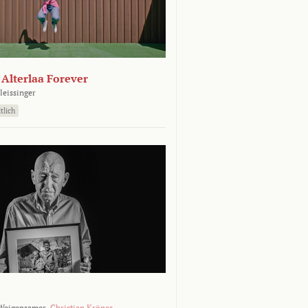
- Alterlaa Forever
leissinger
tlich
Weigensamer,
Christian Krönes