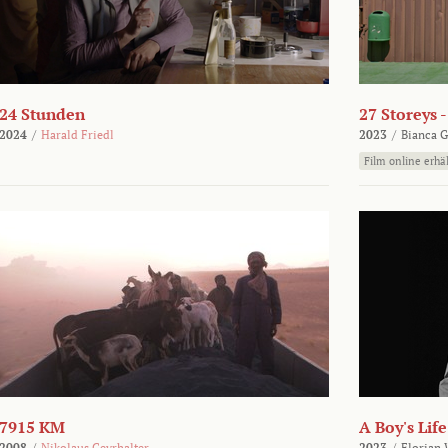
24 Stunden
27 Storeys 
2024
/
Harald Friedl
2023
/
Bianca G
Film online erhäl
7915 KM
A Boy's Life
2008
/
Nikolaus Geyrhalter
2023
/
Florian 