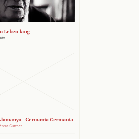
n Leben lang
atz
lamanya - Germania Germania
dreas Guttner