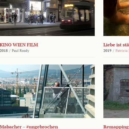
KINO WIEN FILM
Liebe ist st
2018
/
Paul Rosdy
2019
/
Patricia
Mabacher – #ungebrochen
Remapping 