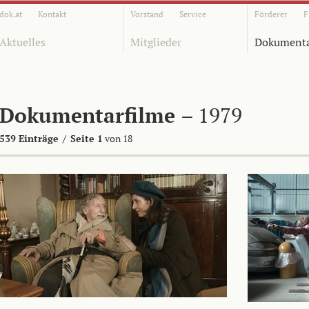
dok.at
Kontakt
Vorstand
Service
Förderer
F
Aktuelles
Mitglieder
Dokumenta
Dokumentarfilme
– 1979
539 Einträge
/
Seite 1
von 18