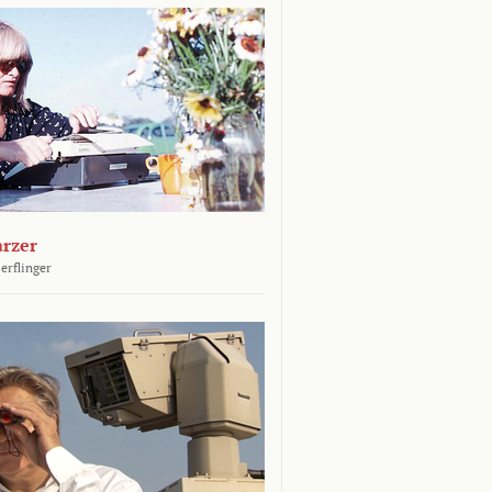
arzer
erflinger