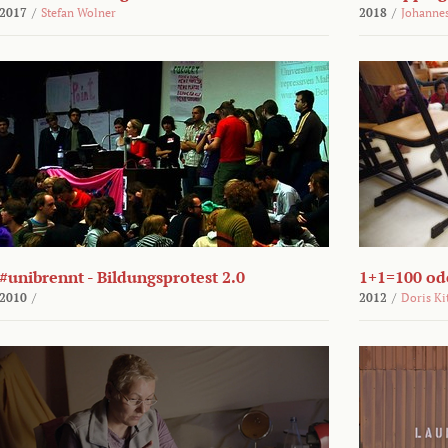
2017
/
Stefan Wolner
2018
/
Johannes
#unibrennt - Bildungsprotest 2.0
1+1=100 ode
2010
/
2012
/
Doris Ki