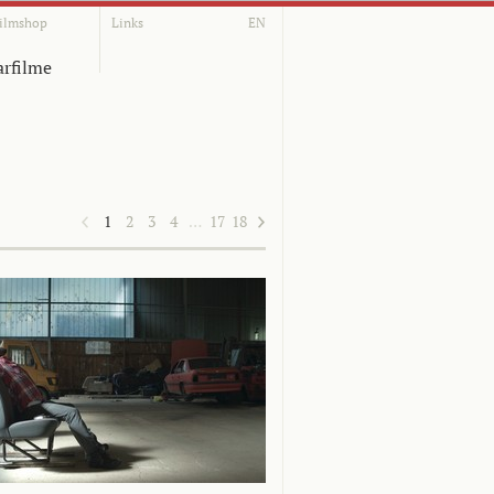
ilmshop
Links
EN
rfilme
1
2
3
4
…
17
18