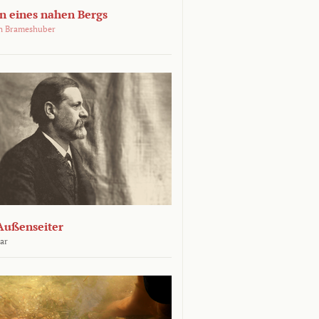
 eines nahen Bergs
an Brameshuber
Außenseiter
ar