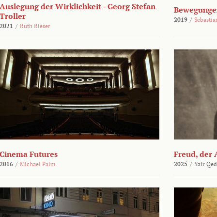
Auslegung der Wirklichkeit - Georg Stefan
Bewegungen
Troller
2019
/
Sebasti
2021
/
Ruth Rieser
Cinema Futures
Freud, der 
2016
/
Michael Palm
2025
/
Yair Qed