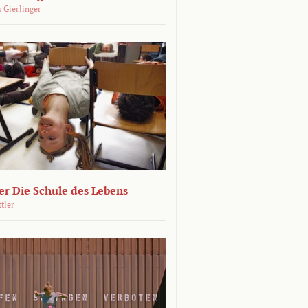
 Gierlinger
r Die Schule des Lebens
ttler