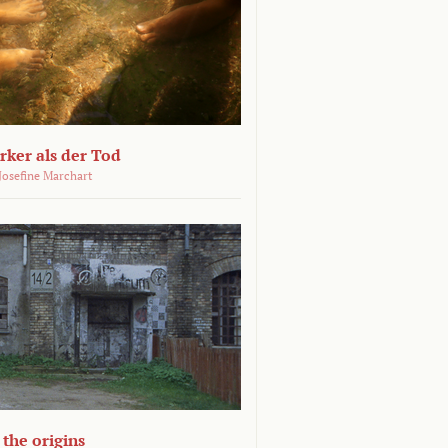
ärker als der Tod
 Josefine Marchart
the origins