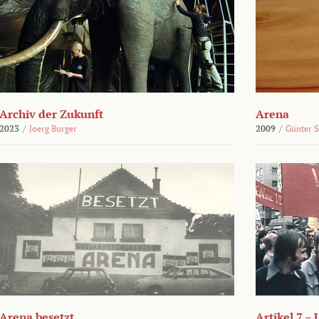
Archiv der Zukunft
Arena
2023
/
Joerg Burger
2009
/
Günter 
Arena besetzt
Artikel 7 –