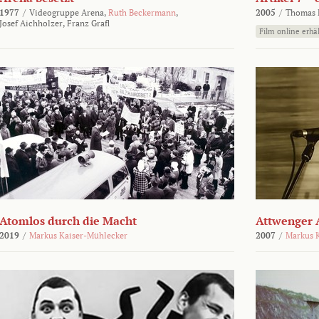
1977
/
Videogruppe Arena,
Ruth Beckermann
,
2005
/
Thomas K
Josef Aichholzer,
Franz Grafl
Film online erhäl
Atomlos durch die Macht
Attwenger 
2019
/
Markus Kaiser-Mühlecker
2007
/
Markus 