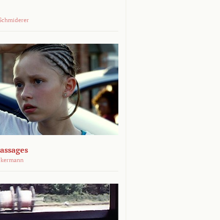
Schmiderer
assages
ckermann