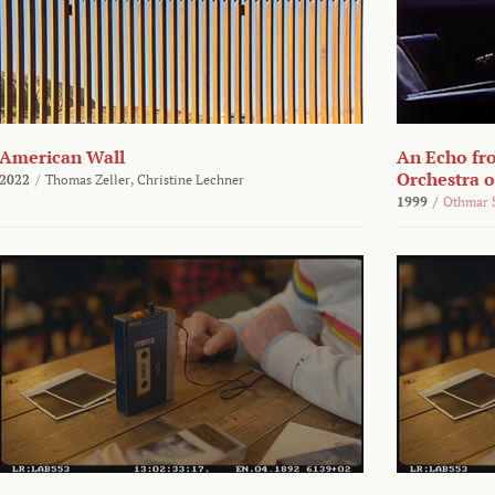
American Wall
An Echo fr
Orchestra 
2022
/
Thomas Zeller,
Christine Lechner
1999
/
Othmar 