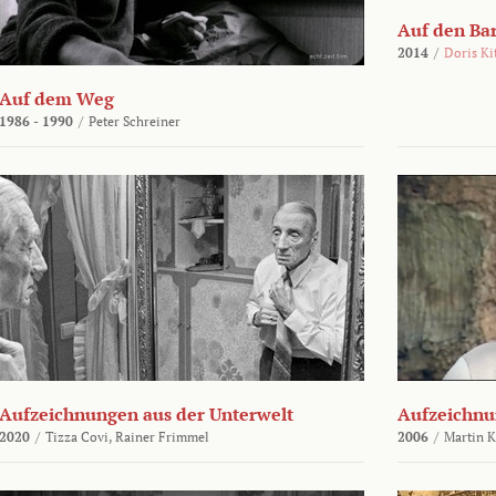
Auf den Ba
2014
/
Doris Ki
Auf dem Weg
1986 - 1990
/
Peter Schreiner
Aufzeichnungen aus der Unterwelt
Aufzeichnu
2020
/
Tizza Covi,
Rainer Frimmel
2006
/
Martin 