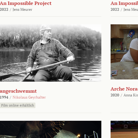
An Impossible Project
An Impossib
2022
/
Jens Meurer
2022
/
Jens Meu
Arche Nora
angeschwemmt
2020
/
Anna Kir
1994
/
Nikolaus Geyrhalter
Film online erhältlich