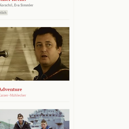
orschil,
Eva Simmler
tlich
Adventure
Kaiser-Mühlecker