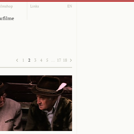
ilmshop
Links
EN
rfilme
1
2
3
4
5
…
17
18