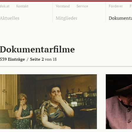
dok.at
Kontakt
Vorstand
Service
Förderer
F
Aktuelles
Mitglieder
Dokumenta
Dokumentarfilme
539 Einträge
/
Seite 2
von 18