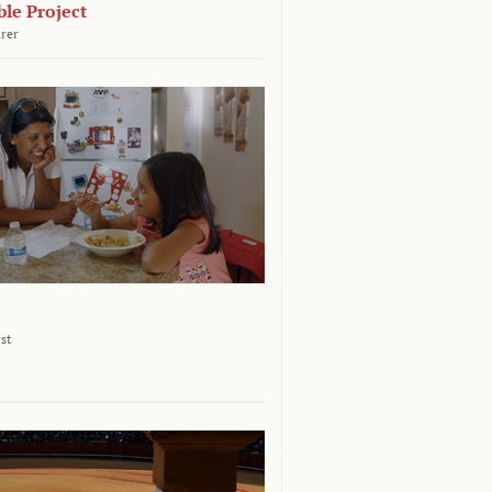
le Project
rer
st