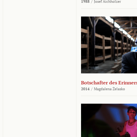
1988
/
Josef Aichholzer
Botschafter des Erinner
2014
/
Magdalena Żelasko