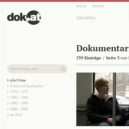
dok.at
Kontakt
Aktuelles
Dokumentar
539 Einträge
/
Seite 3
von 
alle Filme
Filme mit Kaufoption
1970 – 1979
1980 – 1989
1990 – 1999
2000 – 2009
ab 2010