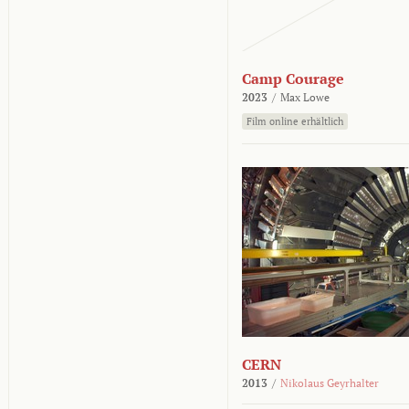
Camp Courage
2023
/
Max Lowe
Film online erhältlich
CERN
2013
/
Nikolaus Geyrhalter