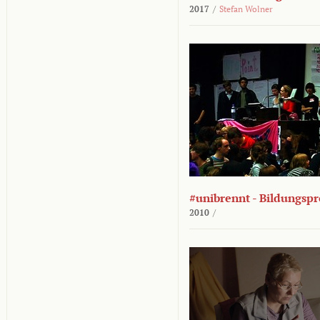
2017
/
Stefan Wolner
#unibrennt - Bildungspr
2010
/