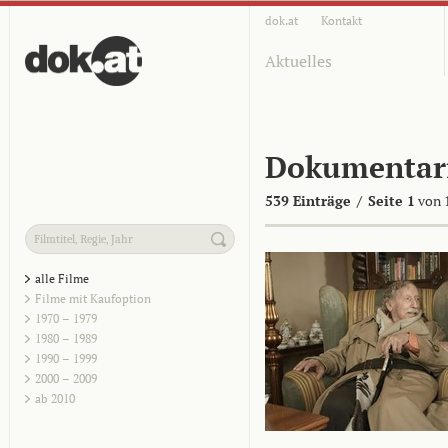
dok.at
Kontakt
Aktuelles
Dokumentar
539 Einträge
/
Seite 1
von 
alle Filme
Filme mit Kaufoption
1970 – 1979
1980 – 1989
1990 – 1999
2000 – 2009
ab 2010