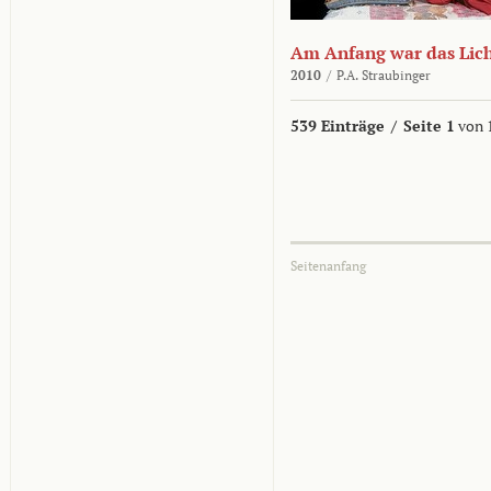
Am Anfang war das Lic
2010
/
P.A. Straubinger
539 Einträge
/
Seite 1
von 
Seitenanfang