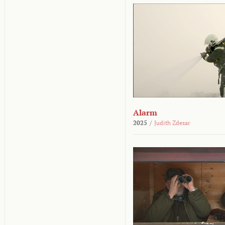
Alarm
2025
/
Judith Zdesar