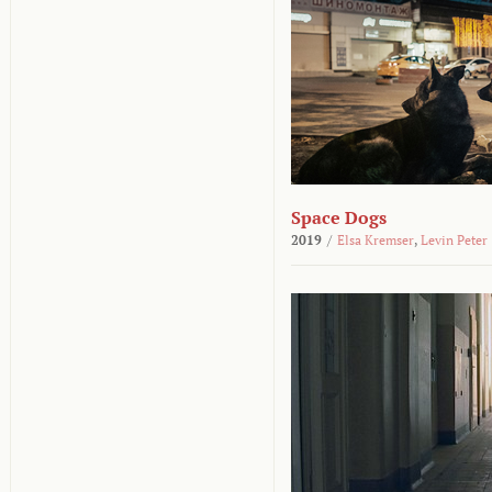
Space Dogs
2019
/
Elsa Kremser
,
Levin Peter