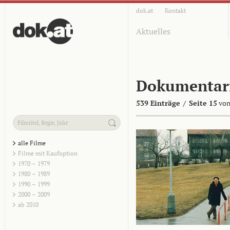
dok.at
Kontakt
Aktuelles
Dokumentar
539 Einträge
/
Seite 15
von
alle Filme
Filme mit Kaufoption
1970 – 1979
1980 – 1989
1990 – 1999
2000 – 2009
ab 2010