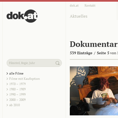
dok.at
Kontakt
Aktuelles
Dokumentar
539 Einträge
/
Seite 5
von 
alle Filme
Filme mit Kaufoption
1970 – 1979
1980 – 1989
1990 – 1999
2000 – 2009
ab 2010