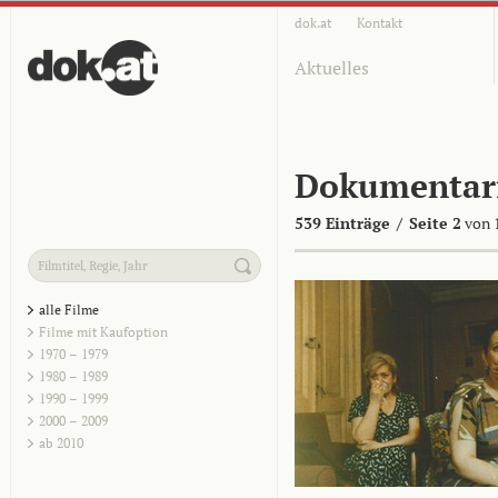
dok.at
Kontakt
Aktuelles
Dokumentar
539 Einträge
/
Seite 2
von 
alle Filme
Filme mit Kaufoption
1970 – 1979
1980 – 1989
1990 – 1999
2000 – 2009
ab 2010