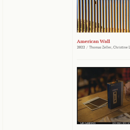
American Wall
2022
/
Thomas Zeller,
Christine 