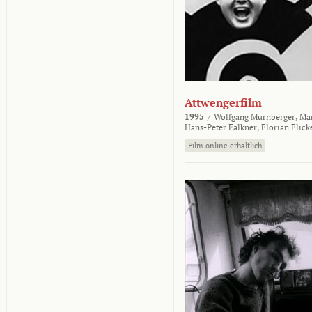
Attwengerfilm
1995
/
Wolfgang Murnberger,
Mar
Hans-Peter Falkner,
Florian Flick
Film online erhältlich