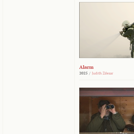
Alarm
2025
/
Judith Zdesar