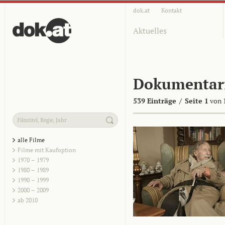
dok.at
Kontakt
Aktuelles
Dokumentar
539 Einträge
/
Seite 1
von 
alle Filme
Filme mit Kaufoption
1970 – 1979
1980 – 1989
1990 – 1999
2000 – 2009
ab 2010