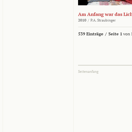
Am Anfang war das Lic
2010
/
P.A. Straubinger
539 Einträge
/
Seite 1
von 
Seitenanfang