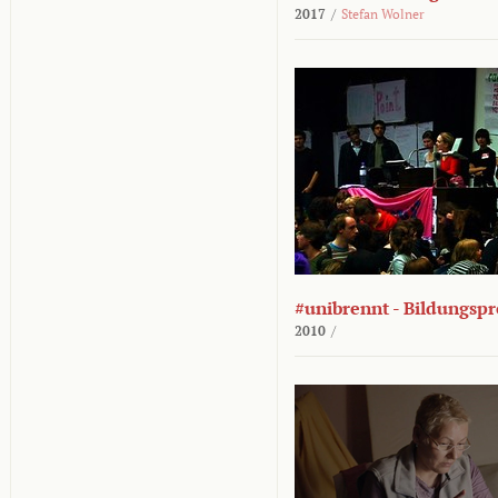
2017
/
Stefan Wolner
#unibrennt - Bildungspr
2010
/