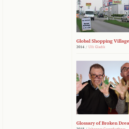
Global Shopping Villag
2014
/
Ulli Gladik
Glossary of Broken Dre
2018
/
Johannes Grenzfurthner