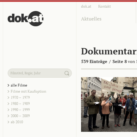
dok.at
Kontakt
Aktuelles
Dokumentar
539 Einträge
/
Seite 8
von 
alle Filme
Filme mit Kaufoption
1970 – 1979
1980 – 1989
1990 – 1999
2000 – 2009
ab 2010