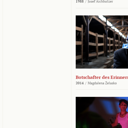
1988
/
Josef Aichholzer
Botschafter des Erinner
2014
/
Magdalena Żelasko