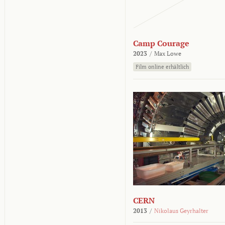
Camp Courage
2023
/
Max Lowe
Film online erhältlich
CERN
2013
/
Nikolaus Geyrhalter