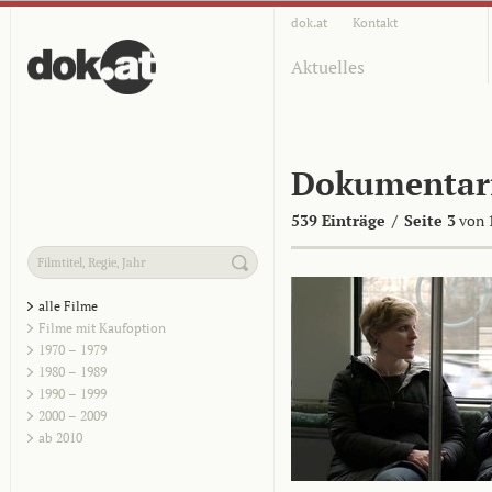
dok.at
Kontakt
Aktuelles
Dokumentar
539 Einträge
/
Seite 3
von 
alle Filme
Filme mit Kaufoption
1970 – 1979
1980 – 1989
1990 – 1999
2000 – 2009
ab 2010