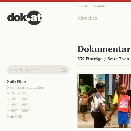
dok.at
Kontakt
Aktuelles
Dokumentar
539 Einträge
/
Seite 7
von 
alle Filme
Filme mit Kaufoption
1970 – 1979
1980 – 1989
1990 – 1999
2000 – 2009
ab 2010