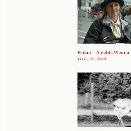
Fiaker – A echts Weana
2022
/
Ulli Gladik