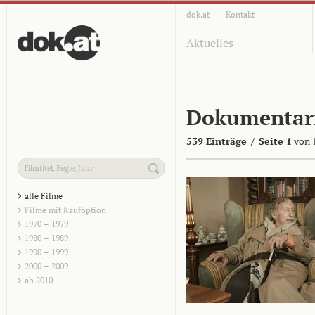
dok.at
Kontakt
Aktuelles
Dokumentar
539 Einträge
/
Seite 1
von 
alle Filme
Filme mit Kaufoption
1970 – 1979
1980 – 1989
1990 – 1999
2000 – 2009
ab 2010