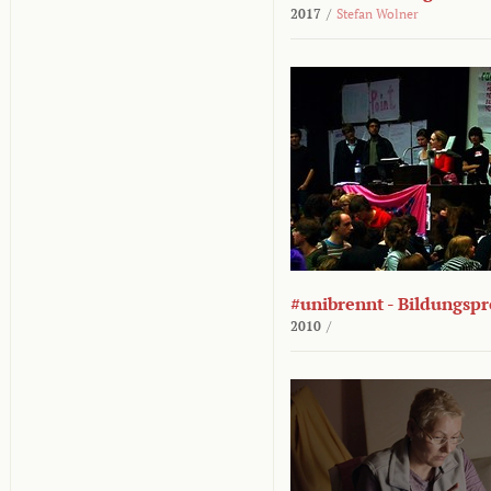
2017
/
Stefan Wolner
#unibrennt - Bildungspr
2010
/