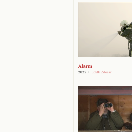
Alarm
2025
/
Judith Zdesar