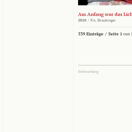
Am Anfang war das Lic
2010
/
P.A. Straubinger
539 Einträge
/
Seite 1
von 
Seitenanfang