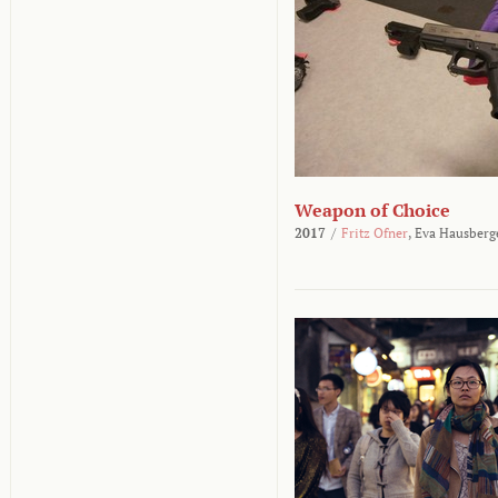
Weapon of Choice
2017
/
Fritz Ofner
,
Eva Hausberg