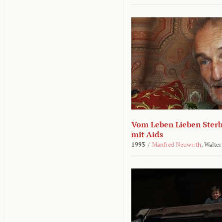
Vom Leben Lieben Sterb
mit Aids
1993
/
Manfred Neuwirth
,
Walter