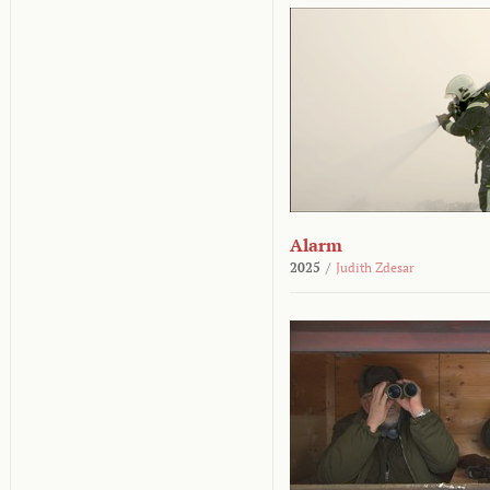
Alarm
2025
/
Judith Zdesar