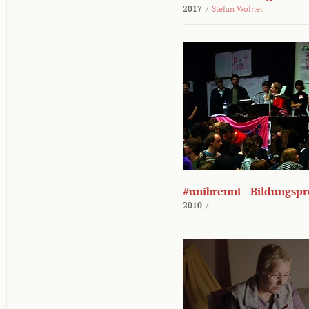
2017
/
Stefan Wolner
#unibrennt - Bildungspr
2010
/