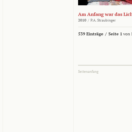
Am Anfang war das Lic
2010
/
P.A. Straubinger
539 Einträge
/
Seite 1
von 
Seitenanfang