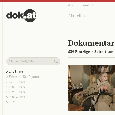
dok.at
Kontakt
Aktuelles
Dokumentar
539 Einträge
/
Seite 1
von 
alle Filme
Filme mit Kaufoption
1970 – 1979
1980 – 1989
1990 – 1999
2000 – 2009
ab 2010