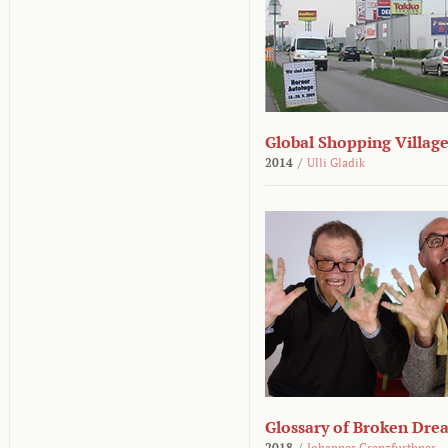
Global Shopping Villag
2014
/
Ulli Gladik
Glossary of Broken Dre
2018
/
Johannes Grenzfurthner