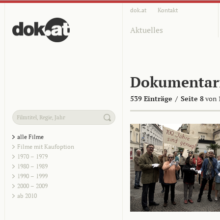
dok.at
Kontakt
Aktuelles
Dokumentar
539 Einträge
/
Seite 8
von 
alle Filme
Filme mit Kaufoption
1970 – 1979
1980 – 1989
1990 – 1999
2000 – 2009
ab 2010