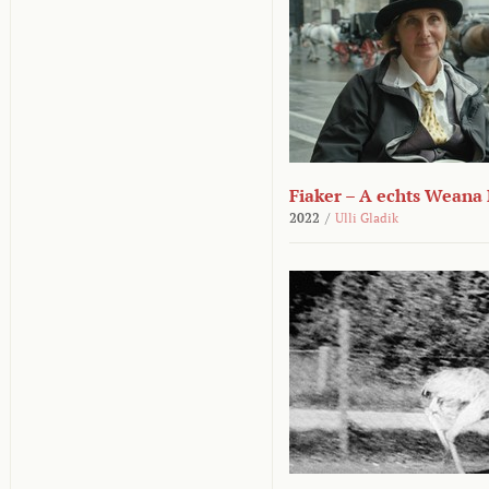
Fiaker – A echts Weana
2022
/
Ulli Gladik