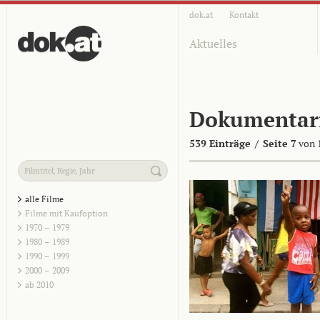
dok.at
Kontakt
Aktuelles
Dokumentar
539 Einträge
/
Seite 7
von 
alle Filme
Filme mit Kaufoption
1970 – 1979
1980 – 1989
1990 – 1999
2000 – 2009
ab 2010