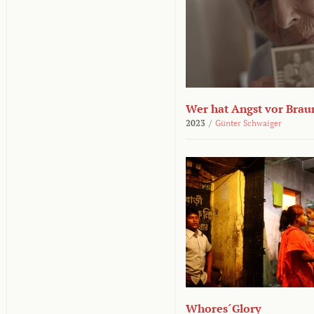
Wer hat Angst vor Brau
2023
/
Günter Schwaiger
Whores´Glory