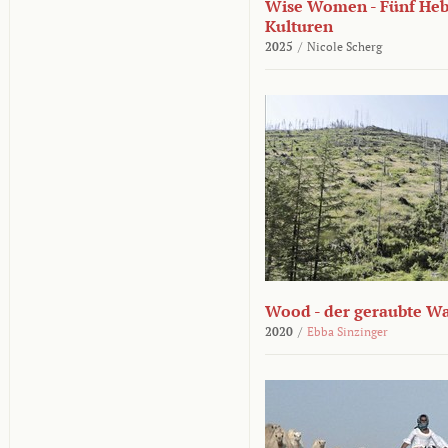
Wise Women - Fünf He
Kulturen
2025
/
Nicole Scherg
Wood - der geraubte W
2020
/
Ebba Sinzinger