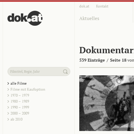
dok.at
Kontakt
Aktuelles
Dokumentar
539 Einträge
/
Seite 18
von
alle Filme
Filme mit Kaufoption
1970 – 1979
1980 – 1989
1990 – 1999
2000 – 2009
ab 2010