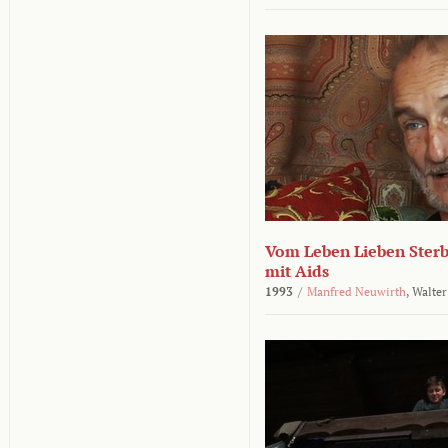
Vom Leben Lieben Sterb
mit Aids
1993
/
Manfred Neuwirth
,
Walter