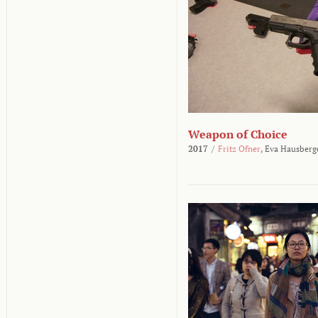
Weapon of Choice
2017
/
Fritz Ofner
,
Eva Hausberg