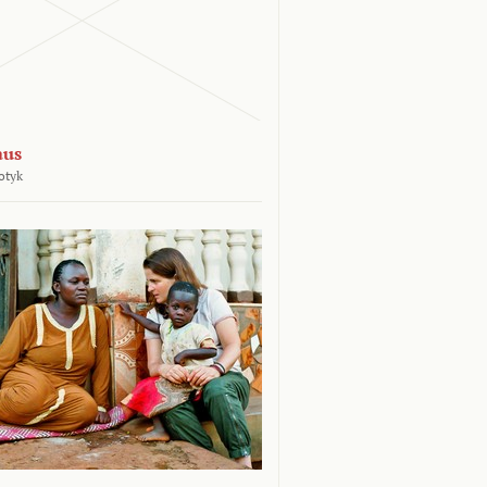
aus
otyk