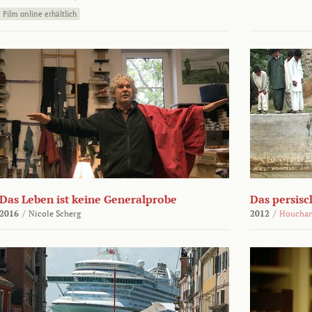
Film online erhältlich
Das Leben ist keine Generalprobe
Das persisc
2016
/
Nicole Scherg
2012
/
Houchan