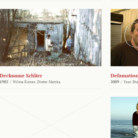
Deckname Schlier
Defamatio
1985
/
Wilma Kiener,
Dieter Matzka
2009
/
Yoav Sh