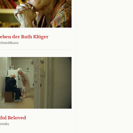
leben der Ruth Klüger
Schmidtkunz
ful Beloved
hinsky