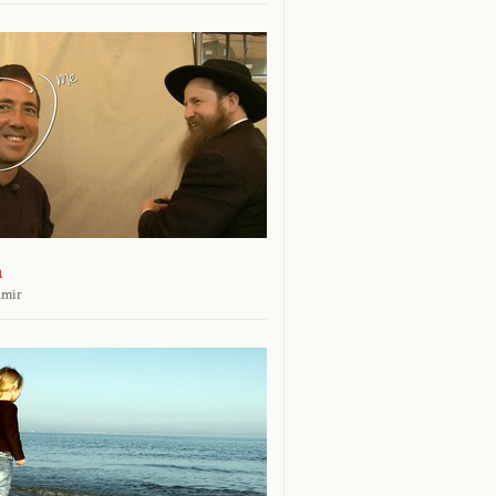
n
amir