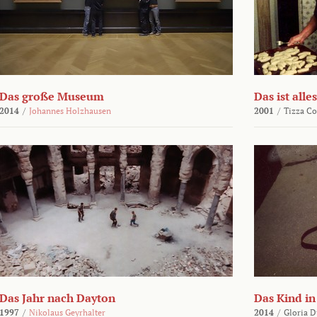
Das große Museum
Das ist alles
2014
/
Johannes Holzhausen
2001
/
Tizza Co
Das Jahr nach Dayton
Das Kind in
1997
/
Nikolaus Geyrhalter
2014
/
Gloria D