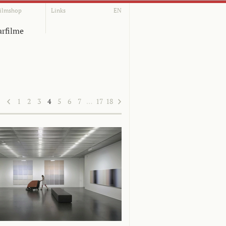
ilmshop
Links
EN
rfilme
1
2
3
4
5
6
7
…
17
18