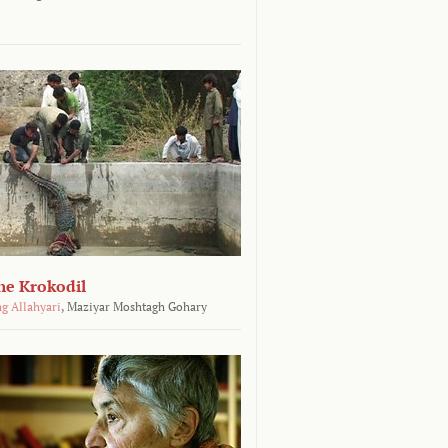
he Krokodil
g Allahyari
,
Maziyar Moshtagh Gohary