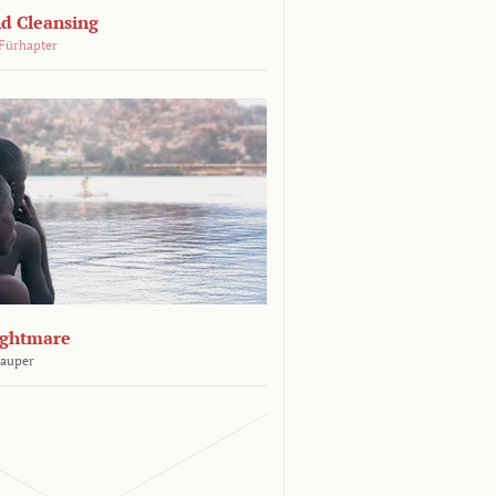
d Cleansing
Fürhapter
ightmare
Sauper