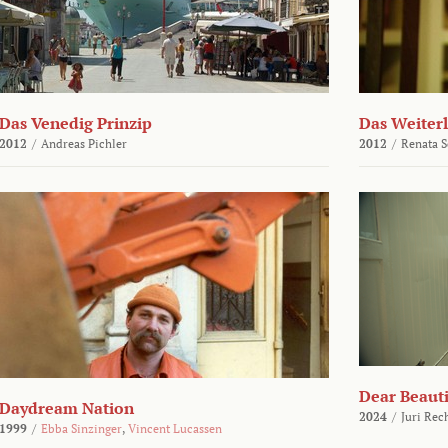
Das Venedig Prinzip
Das Weiter
2012
/
Andreas Pichler
2012
/
Renata 
Dear Beauti
Daydream Nation
2024
/
Juri Rec
1999
/
Ebba Sinzinger
,
Vincent Lucassen