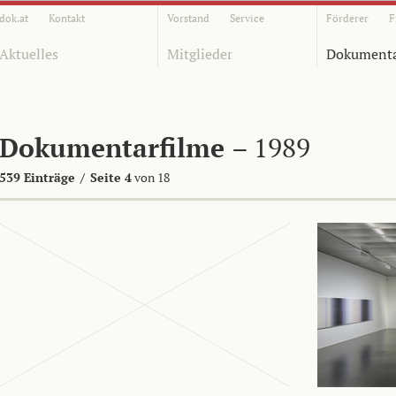
dok.at
Kontakt
Vorstand
Service
Förderer
F
Aktuelles
Mitglieder
Dokumenta
Dokumentarfilme
– 1989
539 Einträge
/
Seite 4
von 18