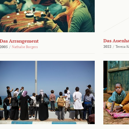
Das Auenh
Das Arrangement
2022
/
Tereza K
2005
/
Nathalie Borgers