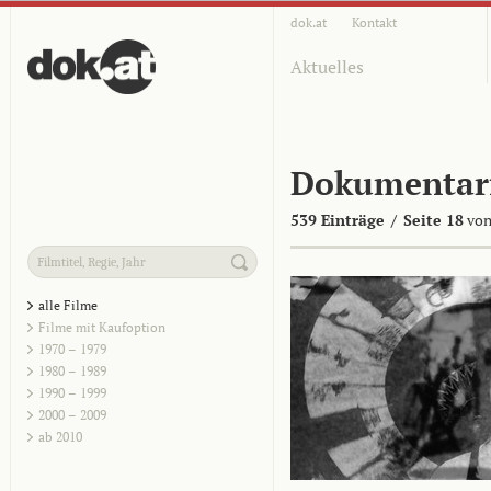
dok.at
Kontakt
Aktuelles
Dokumentar
539 Einträge
/
Seite 18
von
alle Filme
Filme mit Kaufoption
1970 – 1979
1980 – 1989
1990 – 1999
2000 – 2009
ab 2010