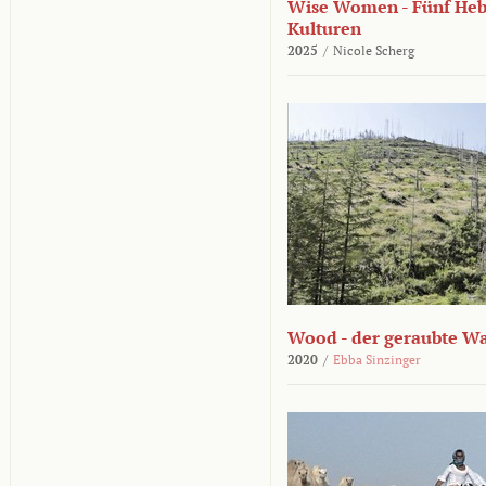
Wise Women - Fünf He
Kulturen
2025
/
Nicole Scherg
Wood - der geraubte W
2020
/
Ebba Sinzinger