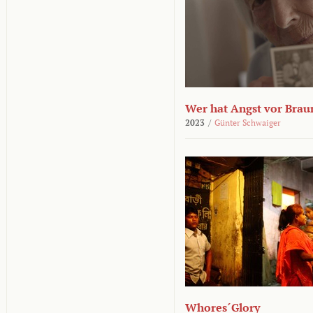
Wer hat Angst vor Brau
2023
/
Günter Schwaiger
Whores´Glory