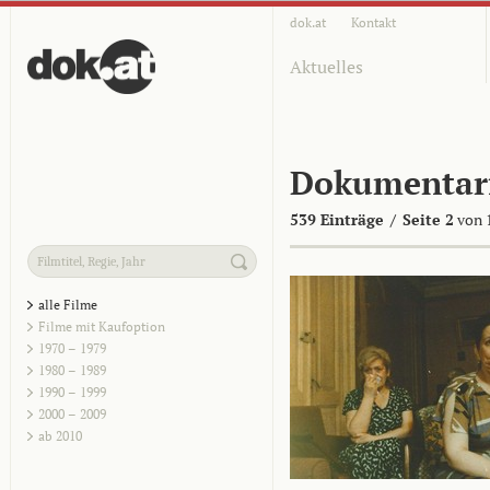
dok.at
Kontakt
Aktuelles
Dokumentar
539 Einträge
/
Seite 2
von 
alle Filme
Filme mit Kaufoption
1970 – 1979
1980 – 1989
1990 – 1999
2000 – 2009
ab 2010