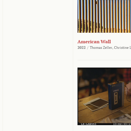
American Wall
2022
/
Thomas Zeller,
Christine 