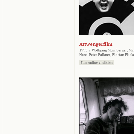
Attwengerfilm
1995
/
Wolfgang Murnberger,
Mar
Hans-Peter Falkner,
Florian Flick
Film online erhältlich