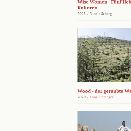
Wise Women - Fünf He
Kulturen
2025
/
Nicole Scherg
Wood - der geraubte W
2020
/
Ebba Sinzinger