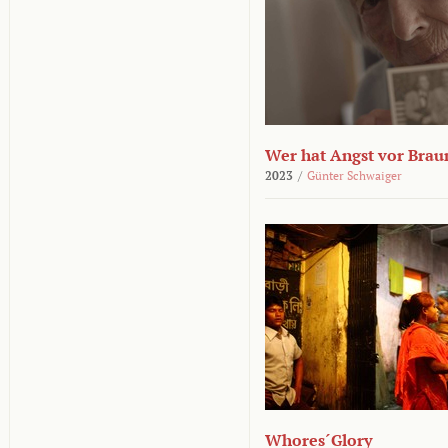
Wer hat Angst vor Brau
2023
/
Günter Schwaiger
Whores´Glory