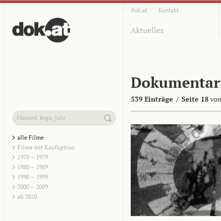
dok.at
Kontakt
Aktuelles
Dokumentar
539 Einträge
/
Seite 18
von
alle Filme
Filme mit Kaufoption
1970 – 1979
1980 – 1989
1990 – 1999
2000 – 2009
ab 2010