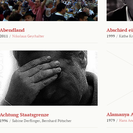
Abendland
Abschied ei
2011
/
Nikolaus Geyrhalter
1999
/
Käthe Kr
Alamanya A
Achtung Staatsgrenze
1979
/
Hans An
1996
/
Sabine Derflinger,
Bernhard Pötscher