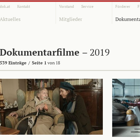
dok.at
Kontakt
Vorstand
Service
Förderer
F
Aktuelles
Mitglieder
Dokumenta
Dokumentarfilme
– 2019
539 Einträge
/
Seite 1
von 18