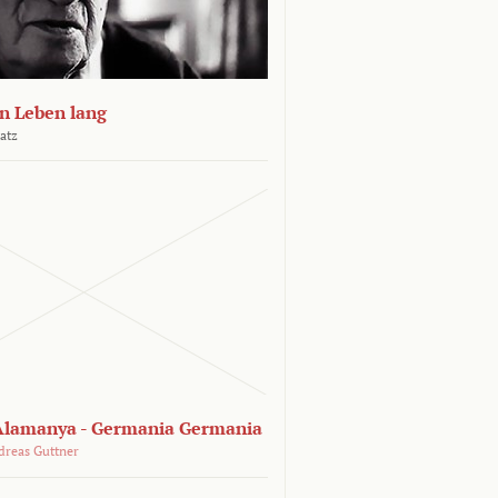
n Leben lang
atz
lamanya - Germania Germania
dreas Guttner