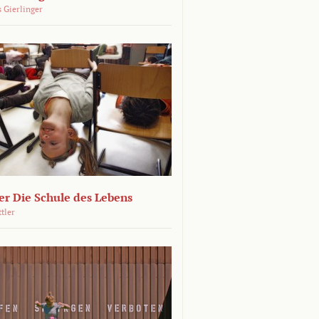
 Gierlinger
r Die Schule des Lebens
ttler