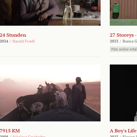
24 Stunden
27 Storeys 
2024
/
Harald Friedl
2023
/
Bianca G
Film online erhäl
7915 KM
A Boy's Life
2008
/
Nikolaus Geyrhalter
2023
/
Florian 