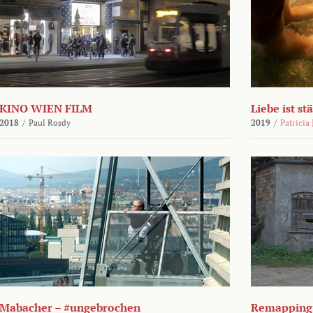
KINO WIEN FILM
Liebe ist st
2018
/
Paul Rosdy
2019
/
Patricia
Mabacher – #ungebrochen
Remapping 