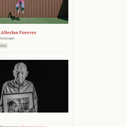
- Alterlaa Forever
leissinger
tlich
Weigensamer,
Christian Krönes