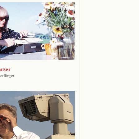
arzer
erflinger