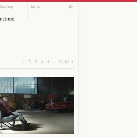
ilmshop
Links
EN
rfilme
1
2
3
4
…
17
18