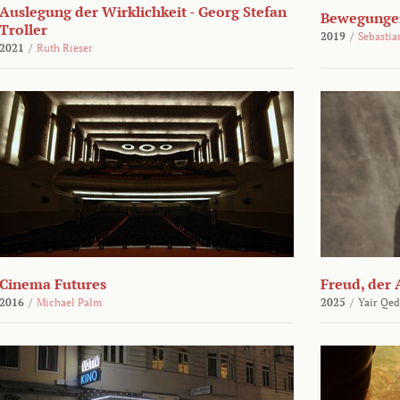
Auslegung der Wirklichkeit - Georg Stefan
Bewegungen
Troller
2019
/
Sebasti
2021
/
Ruth Rieser
Cinema Futures
Freud, der 
2016
/
Michael Palm
2025
/
Yair Qed