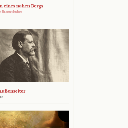
 eines nahen Bergs
an Brameshuber
Außenseiter
ar