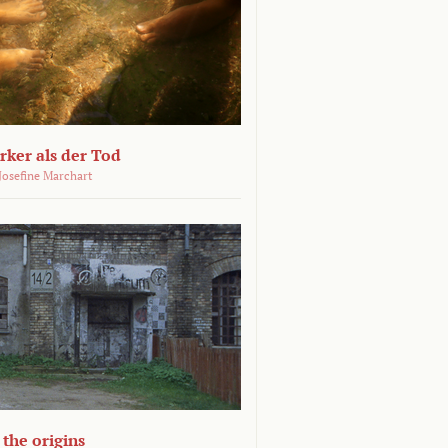
ärker als der Tod
 Josefine Marchart
the origins