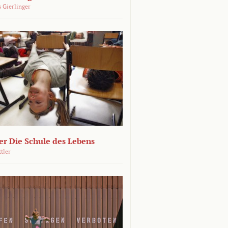
 Gierlinger
r Die Schule des Lebens
ttler