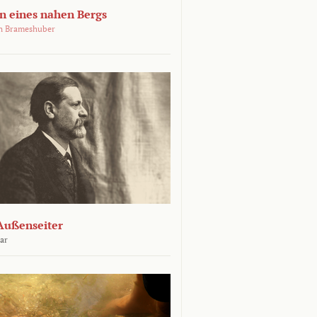
 eines nahen Bergs
an Brameshuber
Außenseiter
ar