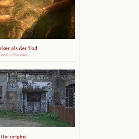
ärker als der Tod
 Josefine Marchart
the origins