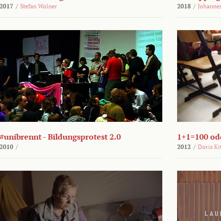
2017
/
Stefan Wolner
2018
/
Johannes
#unibrennt - Bildungsprotest 2.0
1+1=100 ode
2010
/
2012
/
Doris Ki