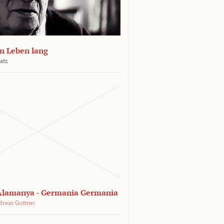
n Leben lang
atz
lamanya - Germania Germania
dreas Guttner