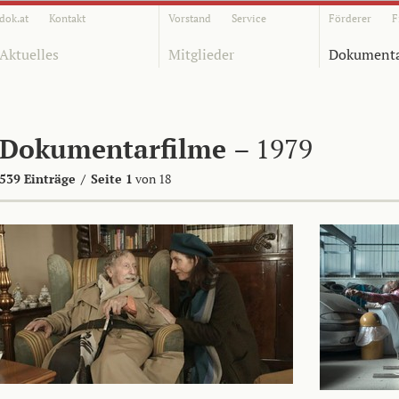
dok.at
Kontakt
Vorstand
Service
Förderer
F
Aktuelles
Mitglieder
Dokumenta
Dokumentarfilme
– 1979
539 Einträge
/
Seite 1
von 18