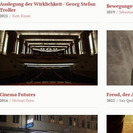
Auslegung der Wirklichkeit - Georg Stefan
Bewegungen
Troller
2019
/
Sebasti
2021
/
Ruth Rieser
Cinema Futures
Freud, der 
2016
/
Michael Palm
2025
/
Yair Qed