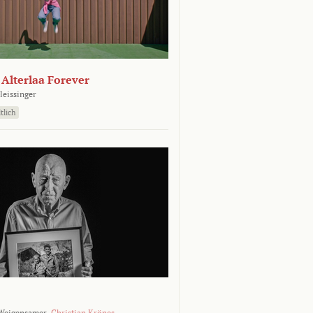
- Alterlaa Forever
leissinger
tlich
Weigensamer,
Christian Krönes