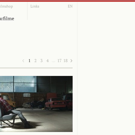
ilmshop
Links
EN
rfilme
1
2
3
4
…
17
18