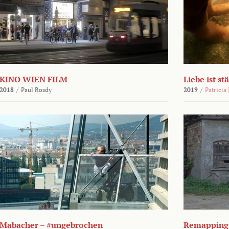
KINO WIEN FILM
Liebe ist st
2018
/
Paul Rosdy
2019
/
Patricia
Mabacher – #ungebrochen
Remapping 