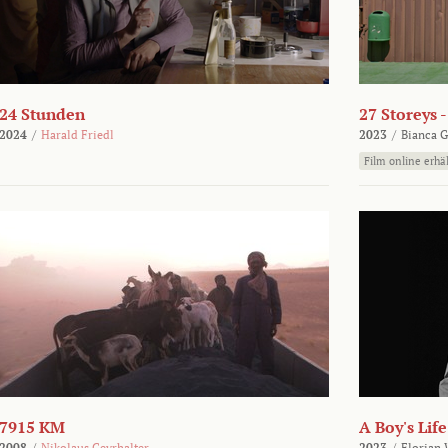
24 Stunden
27 Storeys 
2024
/
Harald Friedl
2023
/
Bianca G
Film online erhäl
7915 KM
A Boy's Life
2008
/
Nikolaus Geyrhalter
2023
/
Florian 