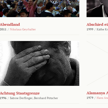
Abendland
Abschied ei
2011
/
Nikolaus Geyrhalter
1999
/
Käthe Kr
Alamanya A
Achtung Staatsgrenze
1979
/
Hans An
1996
/
Sabine Derflinger,
Bernhard Pötscher