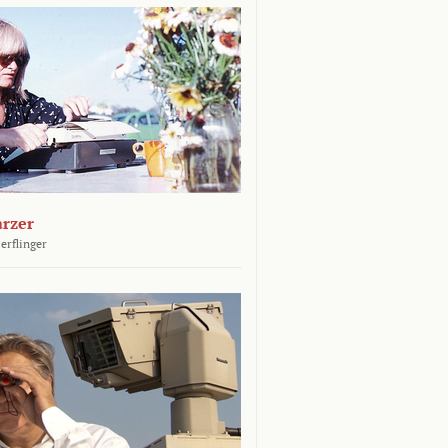
arzer
erflinger