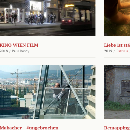
KINO WIEN FILM
Liebe ist st
2018
/
Paul Rosdy
2019
/
Patricia
Mabacher – #ungebrochen
Remapping 