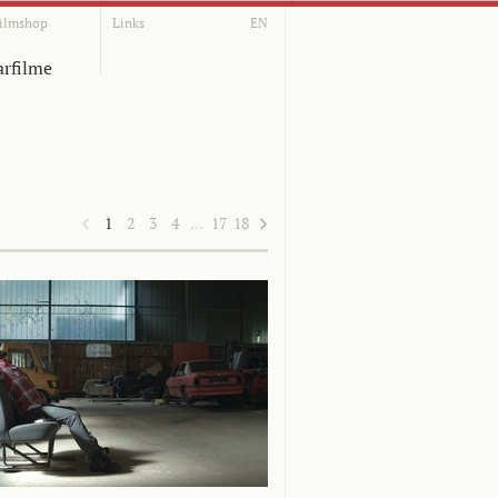
ilmshop
Links
EN
rfilme
1
2
3
4
…
17
18