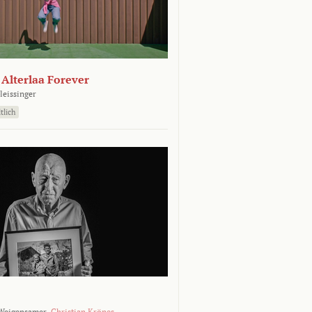
- Alterlaa Forever
leissinger
tlich
Weigensamer,
Christian Krönes