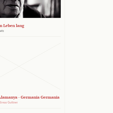
n Leben lang
atz
lamanya - Germania Germania
dreas Guttner