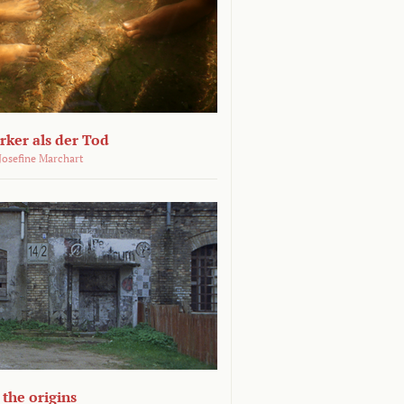
ärker als der Tod
 Josefine Marchart
the origins