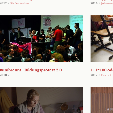
2017
/
Stefan Wolner
2018
/
Johannes
#unibrennt - Bildungsprotest 2.0
1+1=100 ode
2010
/
2012
/
Doris Ki