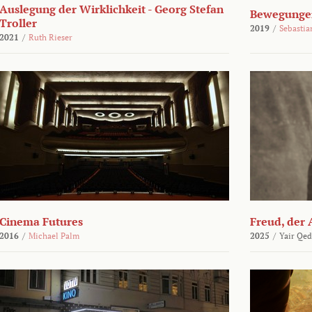
Auslegung der Wirklichkeit - Georg Stefan
Bewegungen
Troller
2019
/
Sebasti
2021
/
Ruth Rieser
Cinema Futures
Freud, der 
2016
/
Michael Palm
2025
/
Yair Qed