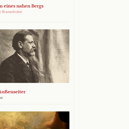
 eines nahen Bergs
an Brameshuber
Außenseiter
ar