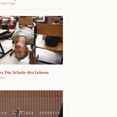
 Gierlinger
r Die Schule des Lebens
ttler