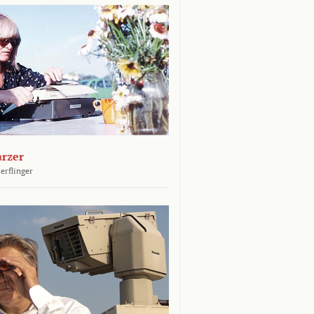
arzer
erflinger