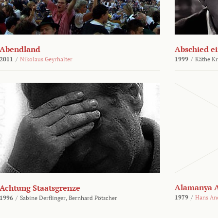
Abendland
Abschied ei
2011
/
Nikolaus Geyrhalter
1999
/
Käthe Kr
Alamanya A
Achtung Staatsgrenze
1979
/
Hans An
1996
/
Sabine Derflinger,
Bernhard Pötscher