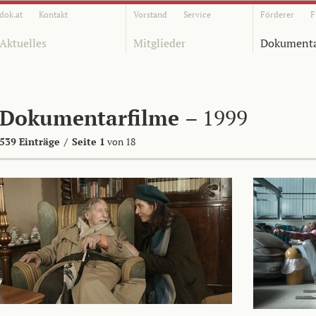
dok.at
Kontakt
Vorstand
Service
Förderer
F
Aktuelles
Mitglieder
Dokumenta
Dokumentarfilme
– 1999
539 Einträge
/
Seite 1
von 18