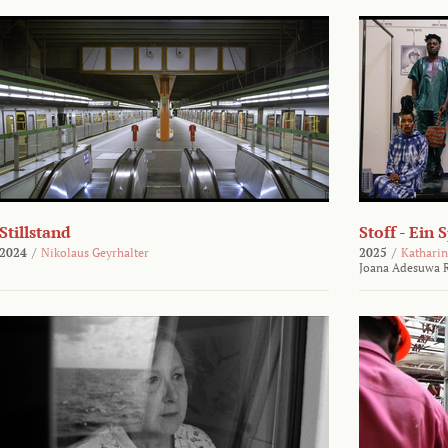
Stillstand
Stoff - Ein 
2024
/
Nikolaus Geyrhalter
2025
/
Katharin
Joana Adesuwa R