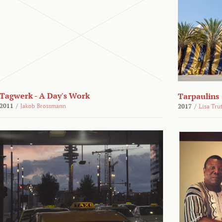
Tagwerk - A Day's Work
Tarpaulins
2011
/
Jakob Brossmann
2017
/
Lisa Tru