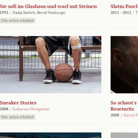
Sie saß im Glashaus und warf mit Steinen
Slatin Pasc
1992
/
Nadja Seelich,
Bernd Neuburger
2011 - 2012
/
T
Film online erhältlich
Sneaker Stories
So schaut's
Resetarits
2008
/
Katharina Weingartner
2008
/
Harald F
Film online erhältlich