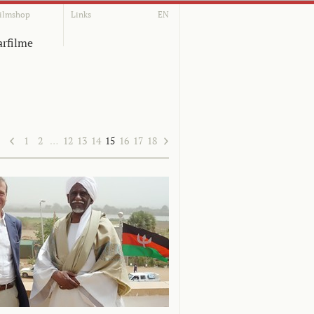
ilmshop
Links
EN
rfilme
1
2
…
12
13
14
15
16
17
18