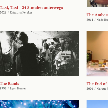
Taxi, Taxi – 24 Stunden unterwegs
2021
/
Krisztina Kerekes
The Ambas
2011
/
Mads Br
The Bands
The End of
1993
/
Egon Humer
2006
/
Marcus J