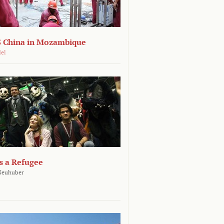
 China in Mozambique
del
s a Refugee
 Neuhuber