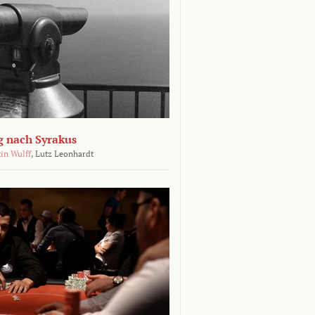
g nach Syrakus
in Wulff
,
Lutz Leonhardt