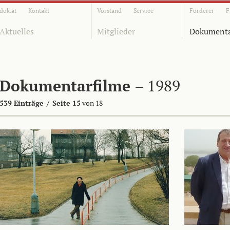
dok.at
Kontakt
Vorstand
Service
Förderer
F
Aktuelles
Mitglieder
Dokumenta
Dokumentarfilme
– 1989
539 Einträge
/
Seite 15
von 18