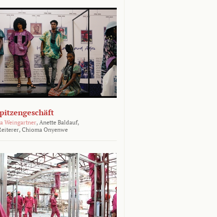
Spitzengeschäft
a Weingartner
,
Anette Baldauf,
eiterer,
Chioma Onyenwe