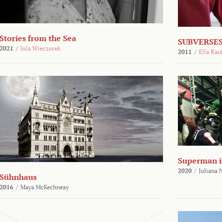
Stories from the Sea
SUBVERSES
2021
/
Jola Wieczorek
2011
/
Ella Rai
Superman i
2020
/
Juliana
Sühnhaus
2016
/
Maya McKechneay