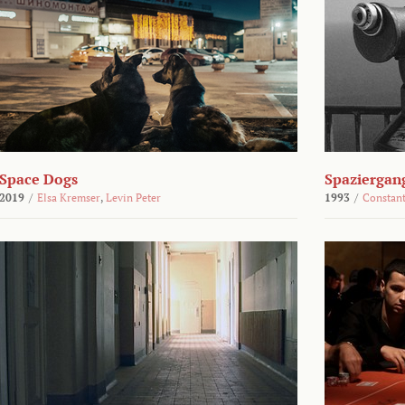
Space Dogs
Spaziergan
2019
/
Elsa Kremser
,
Levin Peter
1993
/
Constant