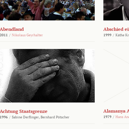
Abendland
Abschied ei
2011
/
Nikolaus Geyrhalter
1999
/
Käthe Kr
Alamanya A
Achtung Staatsgrenze
1979
/
Hans An
1996
/
Sabine Derflinger,
Bernhard Pötscher