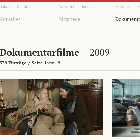
dok.at
Kontakt
Vorstand
Service
Förderer
F
Aktuelles
Mitglieder
Dokumenta
Dokumentarfilme
– 2009
539 Einträge
/
Seite 1
von 18