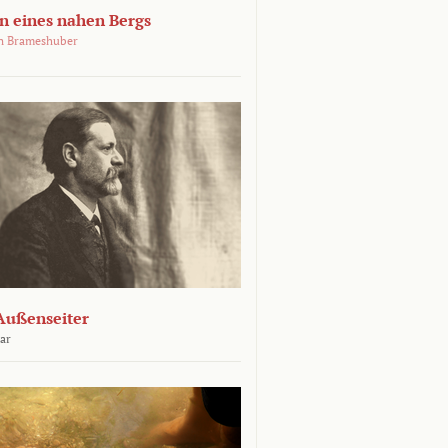
 eines nahen Bergs
an Brameshuber
Außenseiter
ar