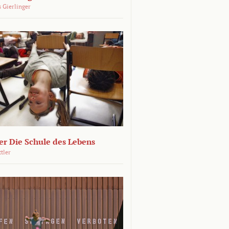
 Gierlinger
r Die Schule des Lebens
ttler