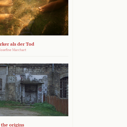
ärker als der Tod
 Josefine Marchart
the origins