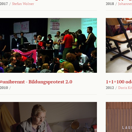
2017
/
Stefan Wolner
2018
/
Johannes
#unibrennt - Bildungsprotest 2.0
1+1=100 ode
2010
/
2012
/
Doris Ki