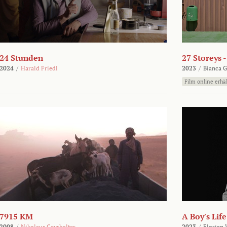
24 Stunden
27 Storeys 
2024
/
Harald Friedl
2023
/
Bianca G
Film online erhäl
7915 KM
A Boy's Life
2008
/
Nikolaus Geyrhalter
2023
/
Florian 