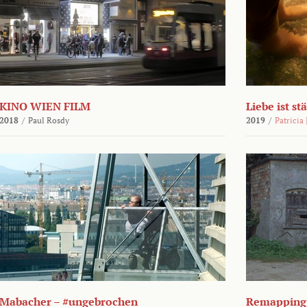
KINO WIEN FILM
Liebe ist st
2018
/
Paul Rosdy
2019
/
Patricia
Mabacher – #ungebrochen
Remapping 