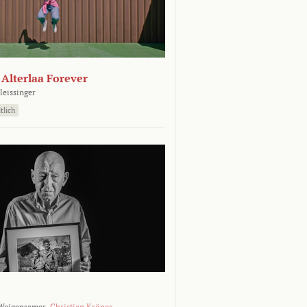
- Alterlaa Forever
leissinger
tlich
Weigensamer,
Christian Krönes