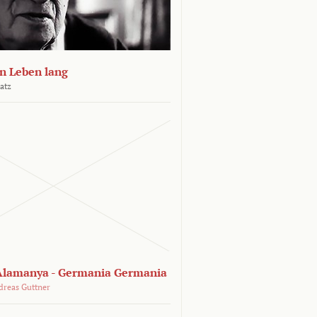
n Leben lang
atz
lamanya - Germania Germania
dreas Guttner