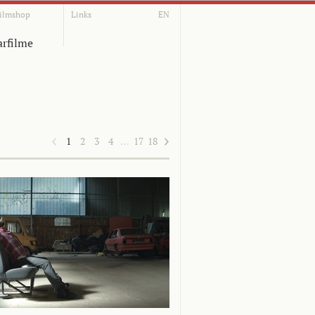
ilmshop
Links
EN
rfilme
1
2
3
4
…
17
18