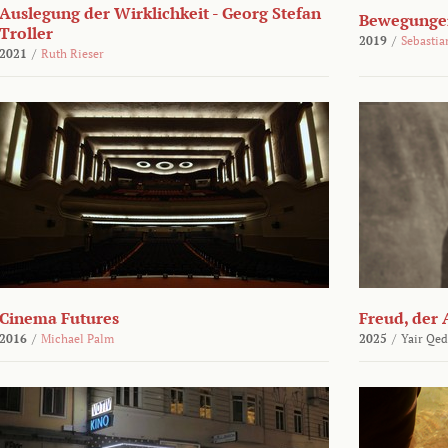
Auslegung der Wirklichkeit - Georg Stefan
Bewegungen
Troller
2019
/
Sebasti
2021
/
Ruth Rieser
Cinema Futures
Freud, der 
2016
/
Michael Palm
2025
/
Yair Qed