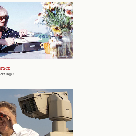
arzer
erflinger