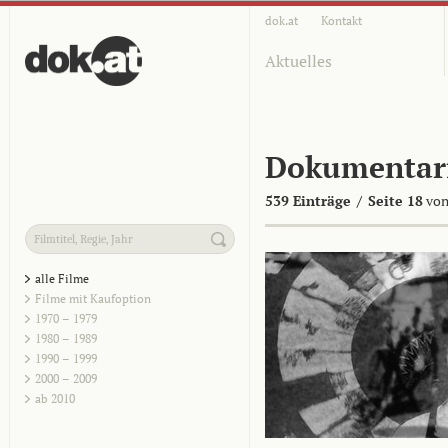
dok.at
Kontakt
Aktuelles
Dokumentar
539 Einträge
/
Seite 18
von
alle Filme
Filme mit Kaufoption
1970 – 1979
1980 – 1989
1990 – 1999
2000 – 2009
ab 2010