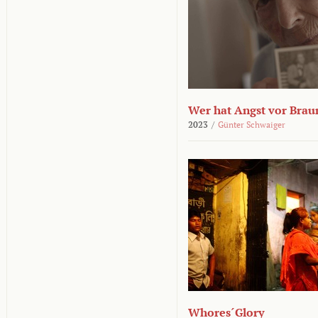
Wer hat Angst vor Brau
2023
/
Günter Schwaiger
Whores´Glory