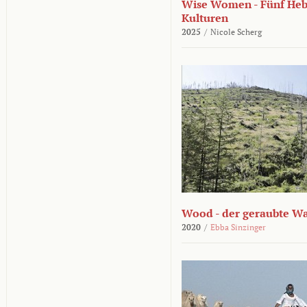
Wise Women - Fünf He
Kulturen
2025
/
Nicole Scherg
Wood - der geraubte W
2020
/
Ebba Sinzinger