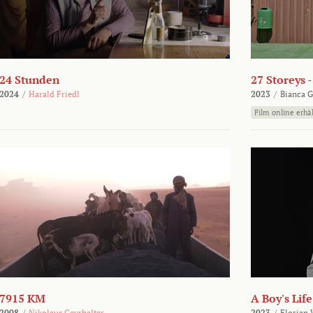
24 Stunden
27 Storeys 
2024
/
Harald Friedl
2023
/
Bianca G
Film online erhäl
7915 KM
A Boy's Life
2008
/
Nikolaus Geyrhalter
2023
/
Florian 