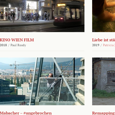
KINO WIEN FILM
Liebe ist st
2018
/
Paul Rosdy
2019
/
Patricia
Mabacher – #ungebrochen
Remapping 