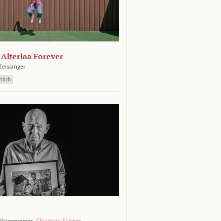
- Alterlaa Forever
leissinger
tlich
Weigensamer,
Christian Krönes