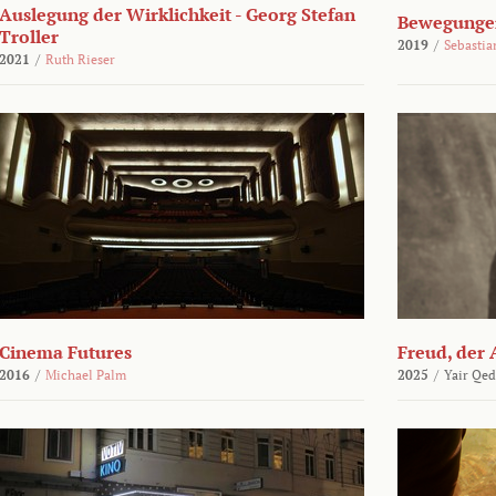
Auslegung der Wirklichkeit - Georg Stefan
Bewegungen
Troller
2019
/
Sebasti
2021
/
Ruth Rieser
Cinema Futures
Freud, der 
2016
/
Michael Palm
2025
/
Yair Qed