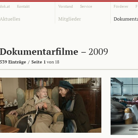
dok.at
Kontakt
Vorstand
Service
Förderer
F
Aktuelles
Mitglieder
Dokumenta
Dokumentarfilme
– 2009
539 Einträge
/
Seite 1
von 18