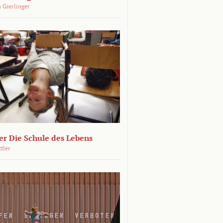
 Gierlinger
r Die Schule des Lebens
ttler