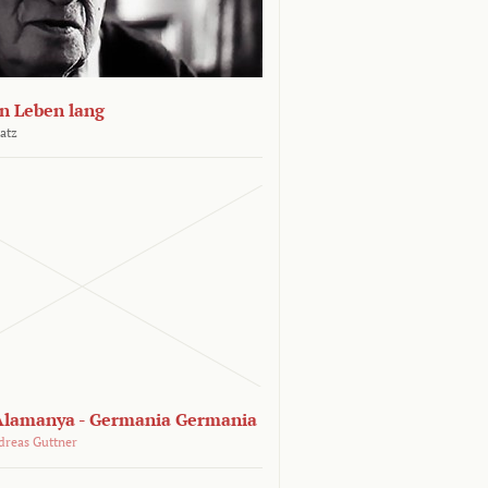
n Leben lang
atz
lamanya - Germania Germania
dreas Guttner