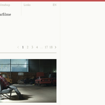
ilmshop
Links
EN
rfilme
1
2
3
4
…
17
18