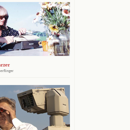
arzer
erflinger