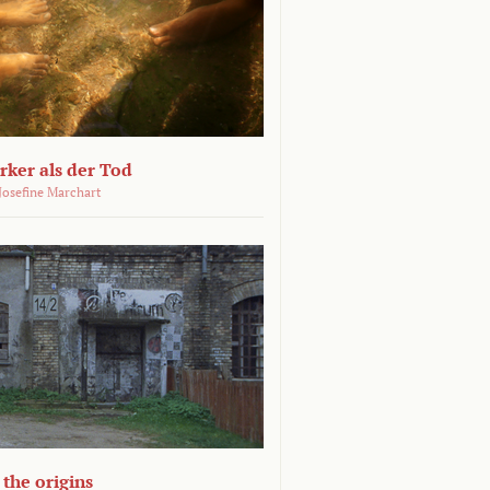
ärker als der Tod
 Josefine Marchart
the origins