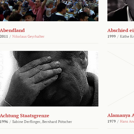
Abendland
Abschied ei
2011
/
Nikolaus Geyrhalter
1999
/
Käthe Kr
Alamanya A
Achtung Staatsgrenze
1979
/
Hans An
1996
/
Sabine Derflinger,
Bernhard Pötscher