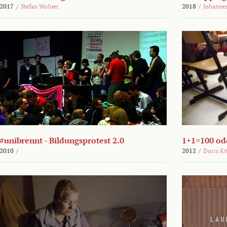
2017
/
Stefan Wolner
2018
/
Johannes
#unibrennt - Bildungsprotest 2.0
1+1=100 ode
2010
/
2012
/
Doris Ki