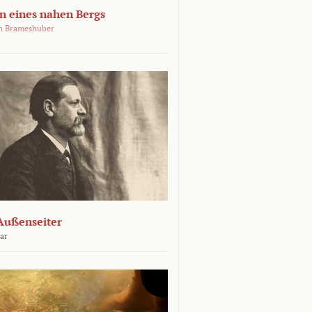
 eines nahen Bergs
an Brameshuber
Außenseiter
ar