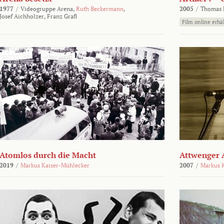
1977
/
Videogruppe Arena,
Ruth Beckermann
,
2005
/
Thomas K
Josef Aichholzer,
Franz Grafl
Film online erhäl
Atomlos durch die Macht
Attwenger 
2019
/
Markus Kaiser-Mühlecker
2007
/
Markus 