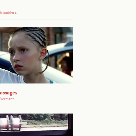
Schmiderer
assages
ckermann