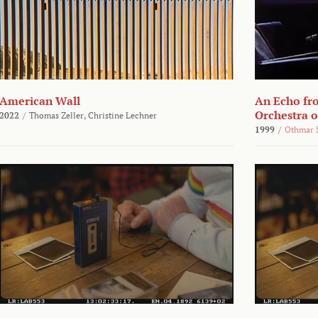
American Wall
An Echo fr
Orchestra 
2022
/
Thomas Zeller,
Christine Lechner
1999
/
Othmar 