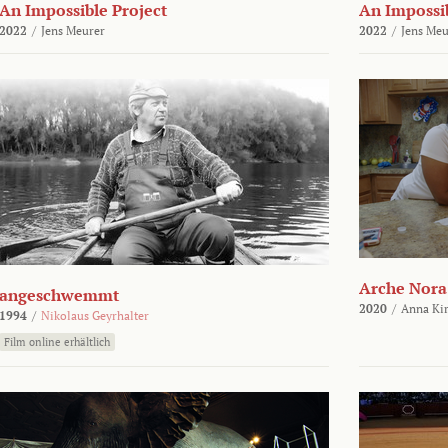
An Impossible Project
An Impossib
2022
/
Jens Meurer
2022
/
Jens Meu
Arche Nora
angeschwemmt
2020
/
Anna Kir
1994
/
Nikolaus Geyrhalter
Film online erhältlich