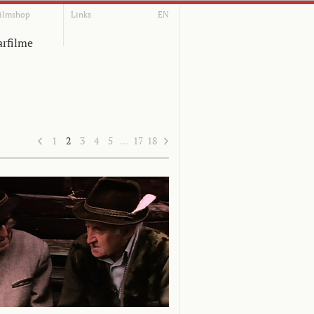
ilmshop
Links
EN
rfilme
1
2
3
4
5
…
17
18