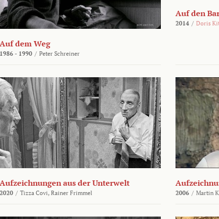
Auf den Ba
2014
/
Doris Ki
Auf dem Weg
1986 - 1990
/
Peter Schreiner
Aufzeichnungen aus der Unterwelt
Aufzeichnu
2020
/
Tizza Covi,
Rainer Frimmel
2006
/
Martin 