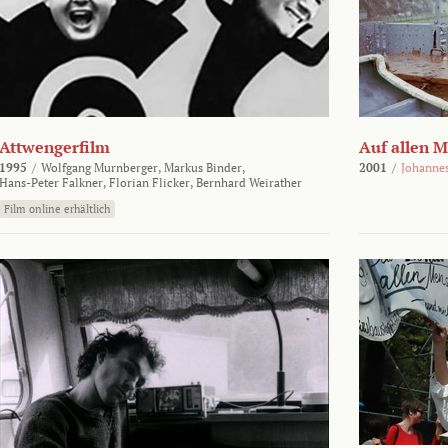
Attwengerfilm
Auf allen 
1995
/
Wolfgang Murnberger,
Markus Binder,
2001
/
Johanne
Hans-Peter Falkner,
Florian Flicker,
Bernhard Weirather
Film online erhältlich