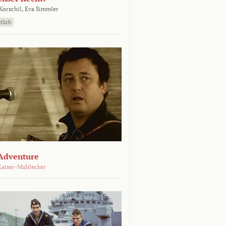
orschil,
Eva Simmler
tlich
Adventure
Kaiser-Mühlecker