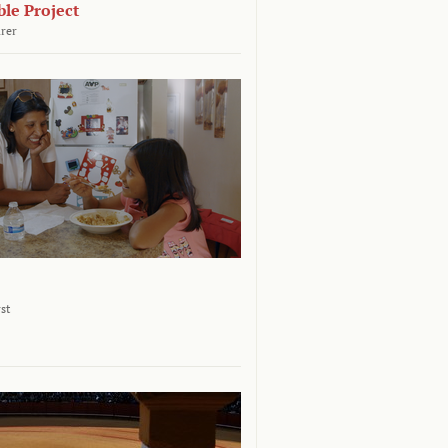
le Project
rer
st