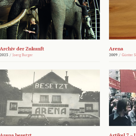
Archiv der Zukunft
Arena
2023
/
Joerg Burger
2009
/
Günter 
Arena besetzt
Artikel 7 –