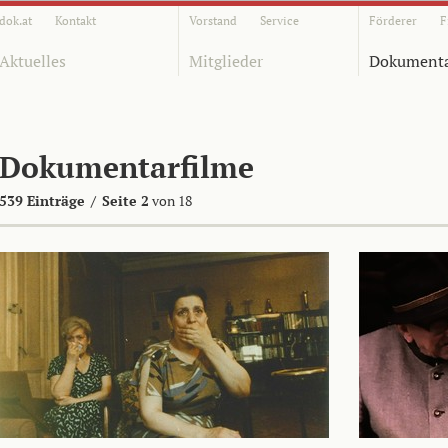
dok.at
Kontakt
Vorstand
Service
Förderer
F
Aktuelles
Mitglieder
Dokumenta
Dokumentarfilme
539 Einträge
/
Seite 2
von 18