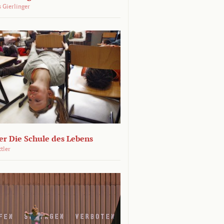
 Gierlinger
r Die Schule des Lebens
ttler