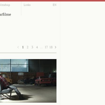
ilmshop
Links
EN
rfilme
1
2
3
4
…
17
18