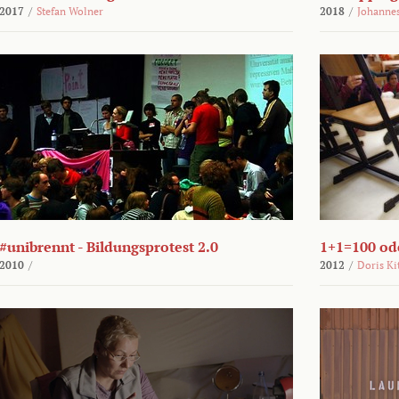
2017
/
Stefan Wolner
2018
/
Johannes
#unibrennt - Bildungsprotest 2.0
1+1=100 ode
2010
/
2012
/
Doris Ki