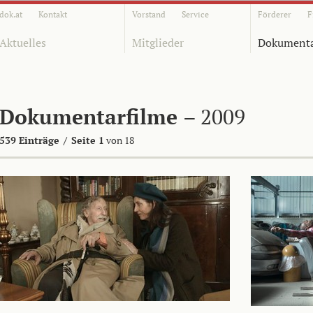
dok.at
Kontakt
Vorstand
Service
Förderer
F
Aktuelles
Mitglieder
Dokumenta
Dokumentarfilme
– 2009
539 Einträge
/
Seite 1
von 18