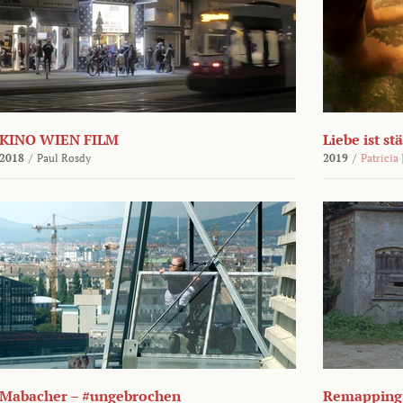
KINO WIEN FILM
Liebe ist st
2018
/
Paul Rosdy
2019
/
Patricia
Mabacher – #ungebrochen
Remapping 