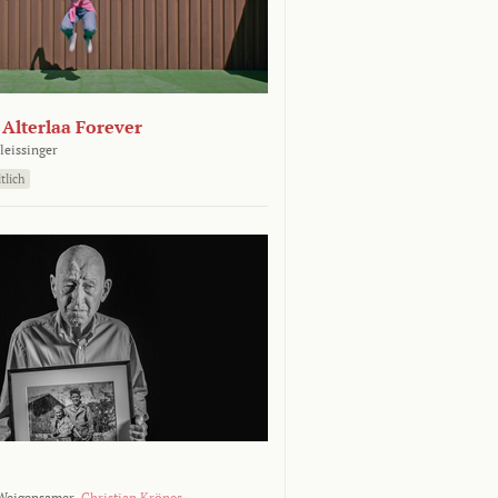
- Alterlaa Forever
leissinger
tlich
Weigensamer,
Christian Krönes