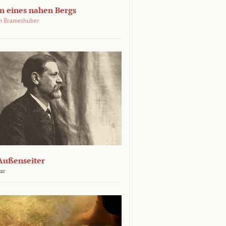
 eines nahen Bergs
an Brameshuber
Außenseiter
ar