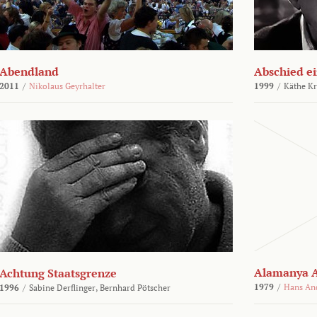
Abendland
Abschied ei
2011
/
Nikolaus Geyrhalter
1999
/
Käthe Kr
Alamanya A
Achtung Staatsgrenze
1979
/
Hans An
1996
/
Sabine Derflinger,
Bernhard Pötscher