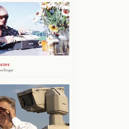
arzer
erflinger