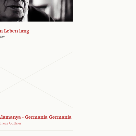
n Leben lang
atz
lamanya - Germania Germania
dreas Guttner