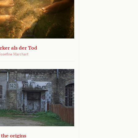
ärker als der Tod
 Josefine Marchart
the origins