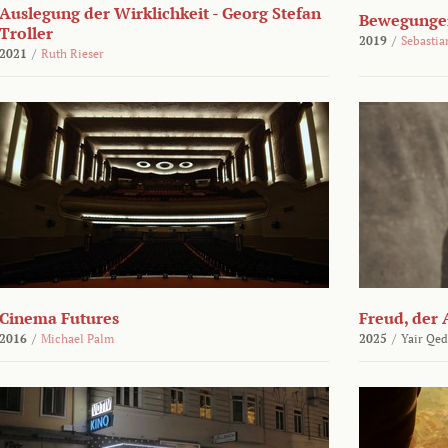
Auslegung der Wirklichkeit - Georg Stefan
Bewegungen
Troller
2019
/
Sebasti
2021
/
Ruth Rieser
Cinema Futures
Freud, der 
2016
/
Michael Palm
2025
/
Yair Qed