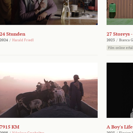
24 Stunden
27 Storeys 
2024
/
Harald Friedl
2023
/
Bianca G
Film online erhäl
7915 KM
A Boy's Life
2008
/
Nikolaus Geyrhalter
2023
/
Florian 