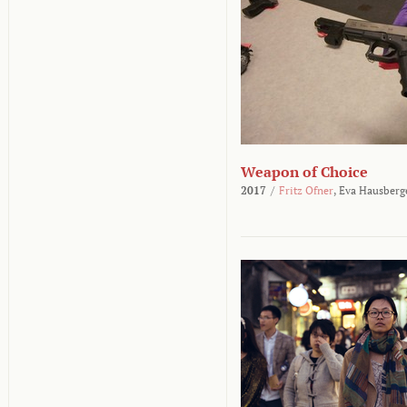
Weapon of Choice
2017
/
Fritz Ofner
,
Eva Hausberg