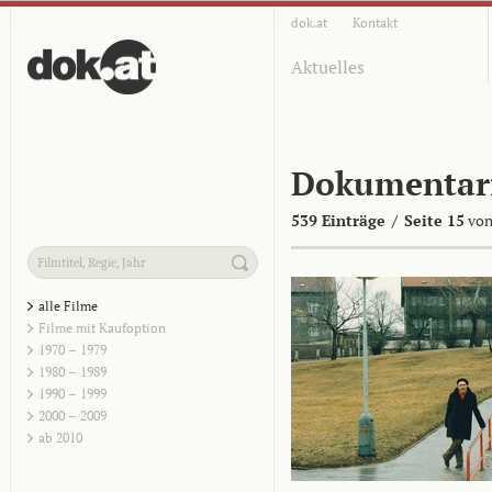
dok.at
Kontakt
Aktuelles
Dokumentar
539 Einträge
/
Seite 15
von
alle Filme
Filme mit Kaufoption
1970 – 1979
1980 – 1989
1990 – 1999
2000 – 2009
ab 2010