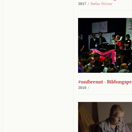
2017
/
Stefan Wolner
#unibrennt - Bildungspr
2010
/