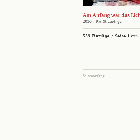
Am Anfang war das Lic
2010
/
P.A. Straubinger
539 Einträge
/
Seite 1
von 
Seitenanfang