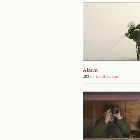
Alarm
2025
/
Judith Zdesar