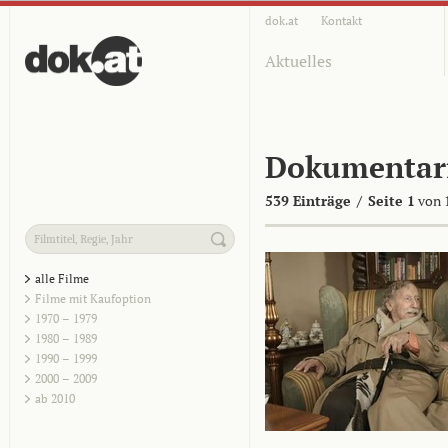
dok.at
Kontakt
Aktuelles
Dokumentar
539 Einträge
/
Seite 1
von 
alle Filme
Filme mit Kaufoption
1970 – 1979
1980 – 1989
1990 – 1999
2000 – 2009
ab 2010