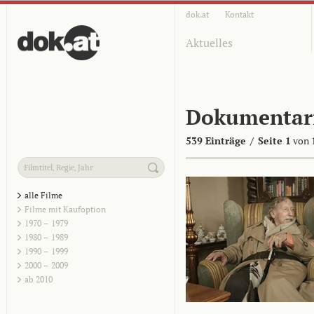
dok.at
Kontakt
Aktuelles
Dokumentar
539 Einträge
/
Seite 1
von 
alle Filme
Filme mit Kaufoption
1970 – 1979
1980 – 1989
1990 – 1999
2000 – 2009
ab 2010