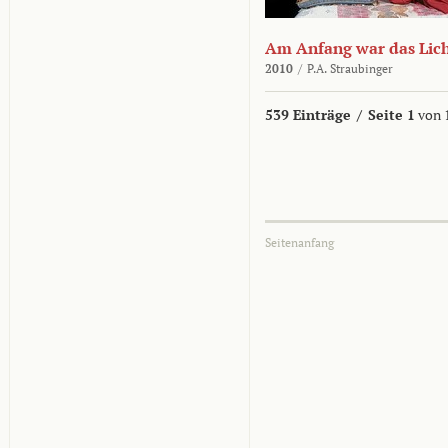
Am Anfang war das Lic
2010
/
P.A. Straubinger
539 Einträge
/
Seite 1
von 
Seitenanfang