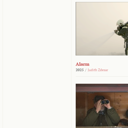
Alarm
2025
/
Judith Zdesar