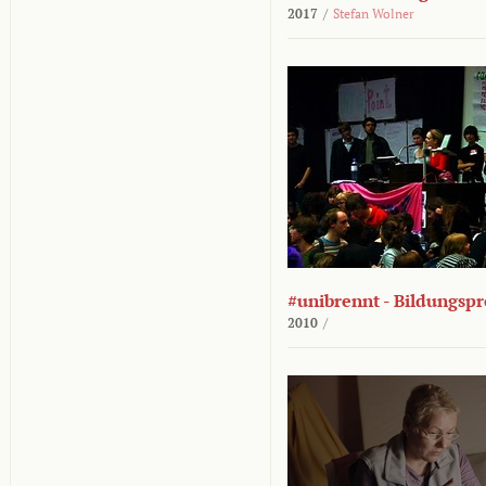
2017
/
Stefan Wolner
#unibrennt - Bildungspr
2010
/