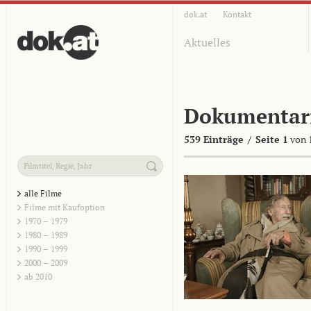
dok.at
Kontakt
Aktuelles
Dokumentar
539 Einträge
/
Seite 1
von 
alle Filme
Filme mit Kaufoption
1970 – 1979
1980 – 1989
1990 – 1999
2000 – 2009
ab 2010