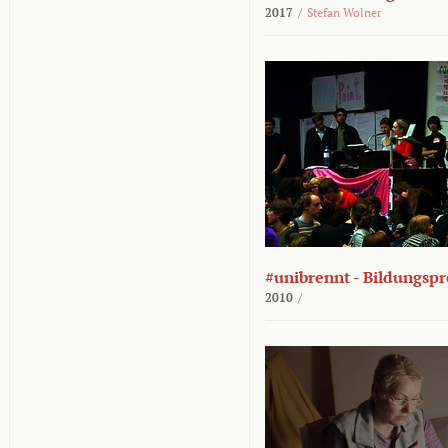
2017
/
Stefan Wolner
#unibrennt - Bildungspr
2010
/