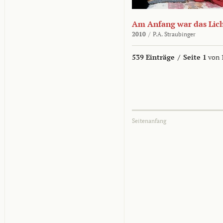
Am Anfang war das Lic
2010
/
P.A. Straubinger
539 Einträge
/
Seite 1
von 
Seitenanfang