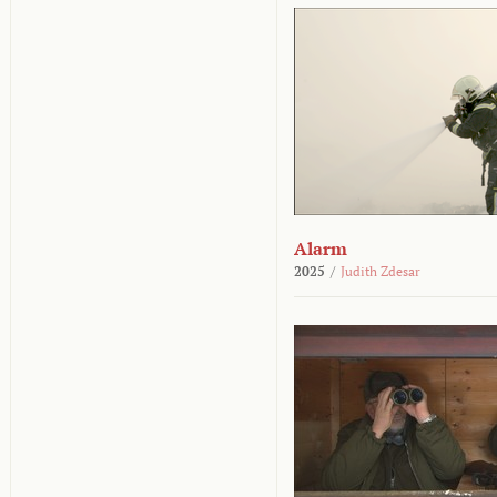
Alarm
2025
/
Judith Zdesar