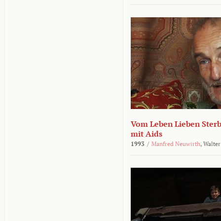
Vom Leben Lieben Sterb
mit Aids
1993
/
Manfred Neuwirth
,
Walter