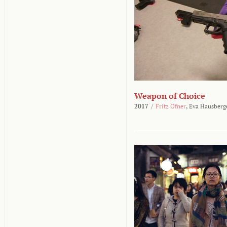
Weapon of Choice
2017
/
Fritz Ofner
,
Eva Hausberg