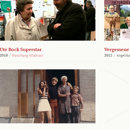
Ute Bock Superstar
Vergessene 
2018
/
Houchang Allahyari
2012
/
Angelika