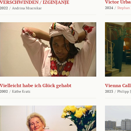
Victor Urba
VERSCHWINDEN / IZGINJANJE
2024
/
Stephan
2022
/
Andrina Mracnikar
Vielleicht habe ich Glück gehabt
Vienna Call
2002
/
Käthe Kratz
2023
/
Philipp 