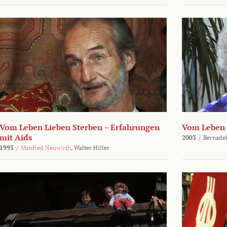
Vom Leben Lieben Sterben – Erfahrungen
Vom Leben 
mit Aids
2003
/
Bernadet
1993
/
Manfred Neuwirth
,
Walter Hiller