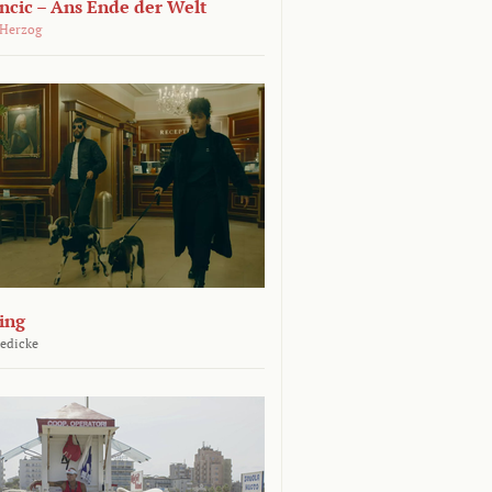
ncic – Ans Ende der Welt
 Herzog
ing
Jedicke