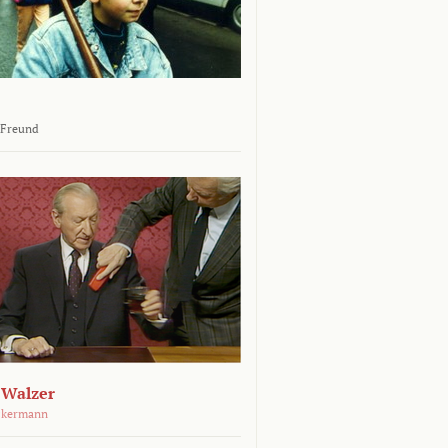
 Freund
 Walzer
ckermann