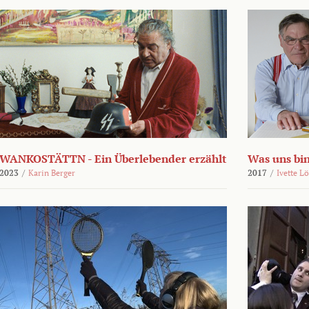
WANKOSTÄTTN - Ein Überlebender erzählt
Was uns bi
2023
/
Karin Berger
2017
/
Ivette L