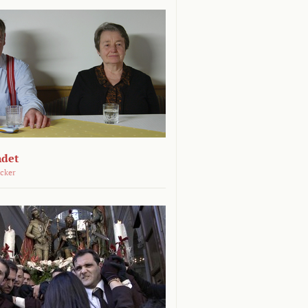
ndet
öcker