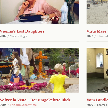
Vienna's Lost Daughters
Vista Mare
2007
/
Mirjam Unger
2023
/
Julia Gu
Volver la Vista – Der umgekehrte Blick
Vom Landl
2005
/
Fridolin Schönwiese
2009
/
Thomas 