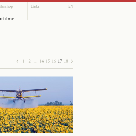
ilmshop
Links
EN
rfilme
1
2
…
14
15
16
17
18