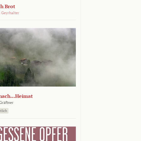
ch Brot
 Geyrhalter
nach...Heimat
Gräftner
tlich