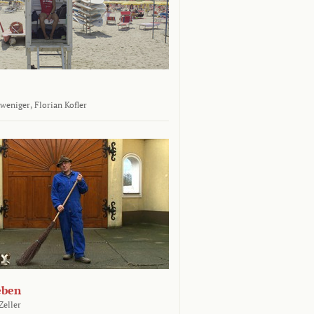
tweniger,
Florian Kofler
eben
Zeller