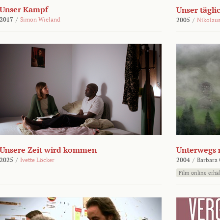
Unser Kampf
Unser tägli
2017
/
Simon Wieland
2005
/
Nikolaus
Unsere Zeit wird kommen
Unterwegs 
2025
/
Ivette Löcker
2004
/
Barbara 
Film online erhäl