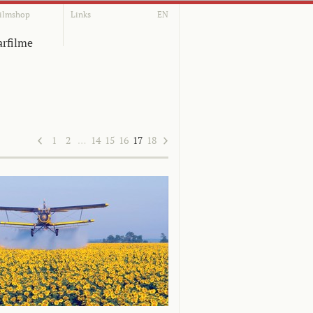
ilmshop
Links
EN
rfilme
1
2
…
14
15
16
17
18