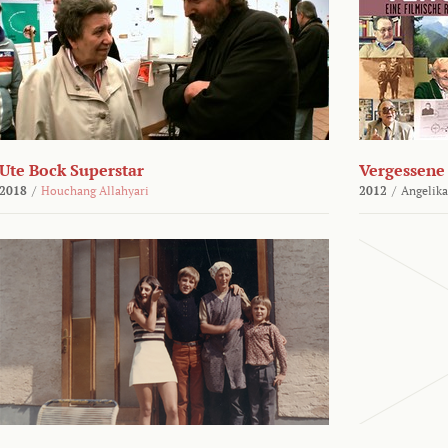
Ute Bock Superstar
Vergessene 
2018
/
Houchang Allahyari
2012
/
Angelika