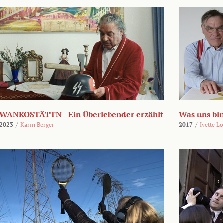
WANKOSTÄTTN - Ein Überlebender erzählt
Was uns bi
2023
/
Karin Berger
2017
/
Ivette L