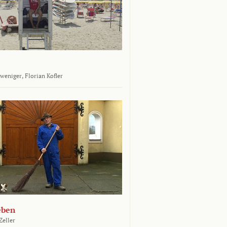
tweniger,
Florian Kofler
eben
Zeller