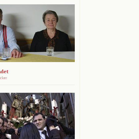
ndet
öcker