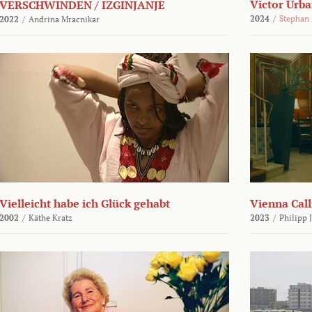
Victor Urba
VERSCHWINDEN / IZGINJANJE
2024
/
Stephan
2022
/
Andrina Mracnikar
Vielleicht habe ich Glück gehabt
Vienna Call
2002
/
Käthe Kratz
2023
/
Philipp 