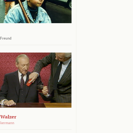
 Freund
 Walzer
ckermann