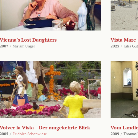
Vienna's Lost Daughters
Vista Mare
2007
/
Mirjam Unger
2023
/
Julia Gu
Volver la Vista – Der umgekehrte Blick
Vom Landl
2005
/
Fridolin Schönwiese
2009
/
Thomas 