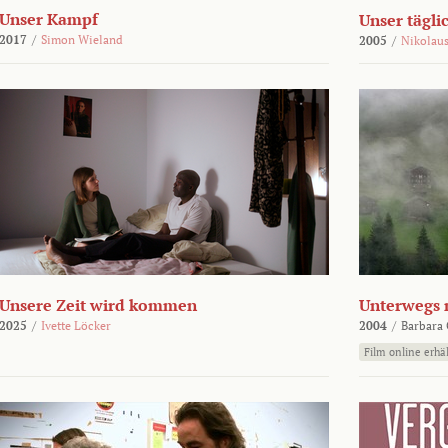
Unser Kampf
Unser tägli
2017
/
Simon Wieland
2005
/
Nikolaus
Unsere Zeit wird kommen
Unterwegs 
2025
/
Ivette Löcker
2004
/
Barbara 
Film online erhäl