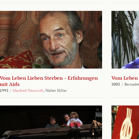
Vom Leben Lieben Sterben – Erfahrungen
Vom Leben 
mit Aids
2003
/
Bernadet
1993
/
Manfred Neuwirth
,
Walter Hiller