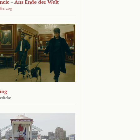
ncic – Ans Ende der Welt
 Herzog
ing
Jedicke