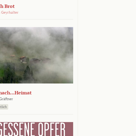
ch Brot
 Geyrhalter
nach...Heimat
Gräftner
tlich