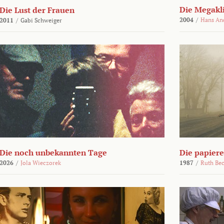
Die Megakl
Die Lust der Frauen
2004
/
Hans An
2011
/
Gabi Schweiger
Die noch unbekannten Tage
Die papier
2026
/
Jola Wieczorek
1987
/
Ruth Be