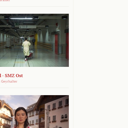
 - SMZ Ost
 Geyrhalter