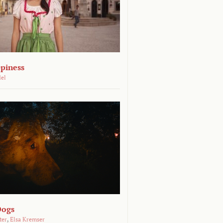
piness
del
Dogs
ter
,
Elsa Kremser