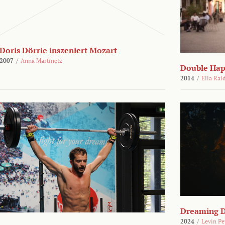
Doris Dörrie inszeniert Mozart
2007
/
Anna Martinetz
Double Hap
2014
/
Ella Rai
Dreaming 
2024
/
Levin Pe