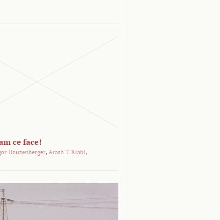
-am ce face!
gor Hauzenberger
,
Arash T. Riahi
,