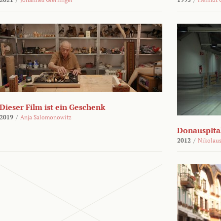
Dieser Film ist ein Geschenk
2019
/
Anja Salomonowitz
Donauspital
2012
/
Nikolaus