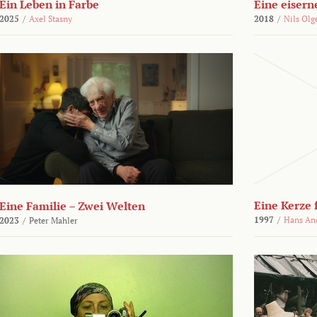
Ein Leben in Farbe
Eine eisern
2025
/
Axel Stasny
2018
/
Nils Olg
Eine Kerze
Eine Familie – Zwei Welten
1997
/
Hans An
2023
/
Peter Mahler