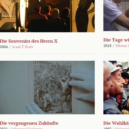
Die Tage wi
Die Souvenirs des Herrn X
2018
/
Othmar 
2004
/
Arash T. Riahi
Die vergangenen Zukünfte
Die Wahlk
2021
/
Johannes Gierlinger
1993
/
Helmut 