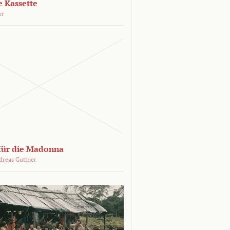
e Kassette
er
 für die Madonna
dreas Guttner