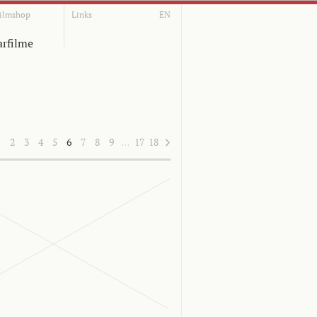
ilmshop
Links
EN
rfilme
1
2
3
4
5
6
7
8
9
…
17
18