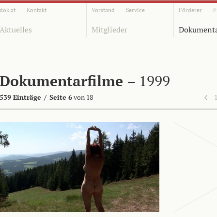
dok.at
Kontakt
Vorstand
Service
Förderer
F
Aktuelles
Mitglieder
Dokumenta
Dokumentarfilme
– 1999
539 Einträge
/
Seite 6
von 18