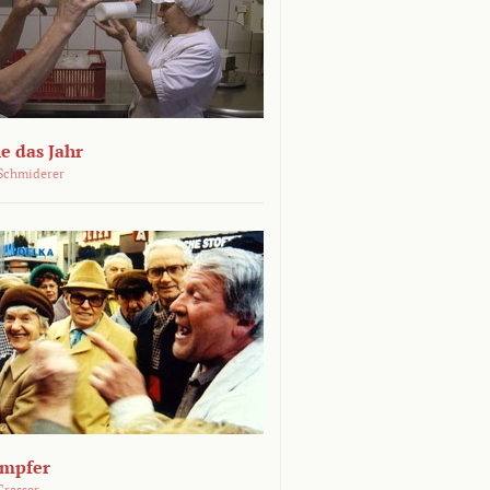
e das Jahr
Schmiderer
ämpfer
Grasser