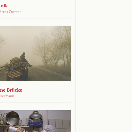
inik
dreas Guttner
ene Brücke
ckermann