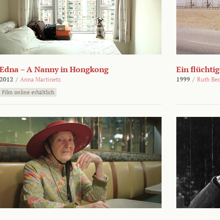
Edna – A Nanny in Hongkong
Ein flüchti
2012
/
Anna Martinetz
1999
/
Ruth Be
Film online erhältlich