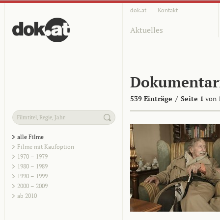
dok.at
Kontakt
Aktuelles
Dokumentar
539 Einträge
/
Seite 1
von 
alle Filme
Filme mit Kaufoption
1970 – 1979
1980 – 1989
1990 – 1999
2000 – 2009
ab 2010