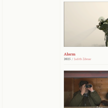
Alarm
2025
/
Judith Zdesar