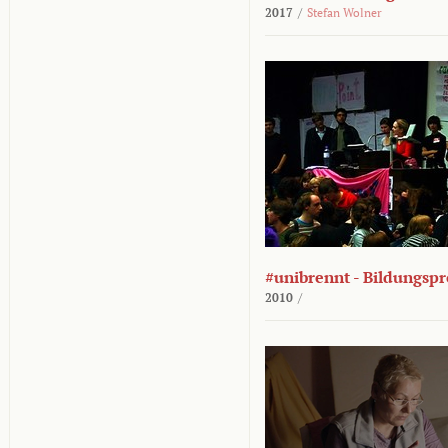
2017
/
Stefan Wolner
#unibrennt - Bildungspr
2010
/