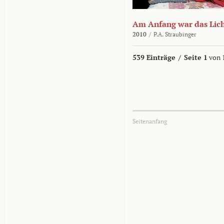
Am Anfang war das Lic
2010
/
P.A. Straubinger
539 Einträge
/
Seite 1
von 
Seitenanfang