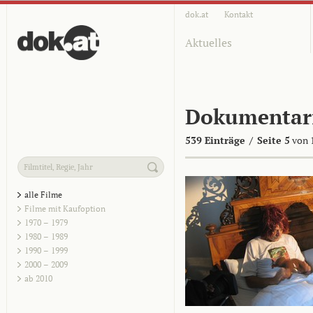
dok.at
Kontakt
Aktuelles
Dokumentar
539 Einträge
/
Seite 5
von 
alle Filme
Filme mit Kaufoption
1970 – 1979
1980 – 1989
1990 – 1999
2000 – 2009
ab 2010