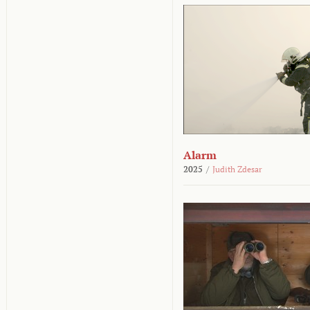
Alarm
2025
/
Judith Zdesar