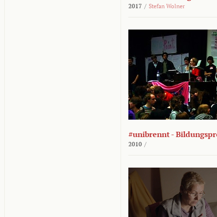
2017
/
Stefan Wolner
#unibrennt - Bildungspr
2010
/