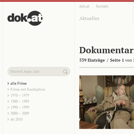
dok.at
Kontakt
Aktuelles
Dokumentar
539 Einträge
/
Seite 1
von 
alle Filme
Filme mit Kaufoption
1970 – 1979
1980 – 1989
1990 – 1999
2000 – 2009
ab 2010