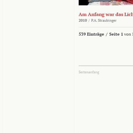
Am Anfang war das Lic
2010
/
P.A. Straubinger
539 Einträge
/
Seite 1
von 
Seitenanfang