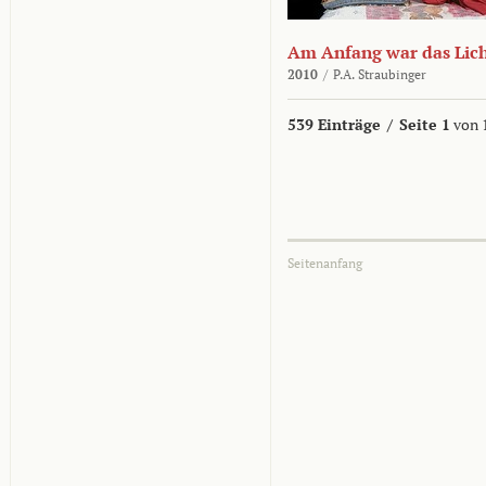
Am Anfang war das Lic
2010
/
P.A. Straubinger
539 Einträge
/
Seite 1
von 
Seitenanfang