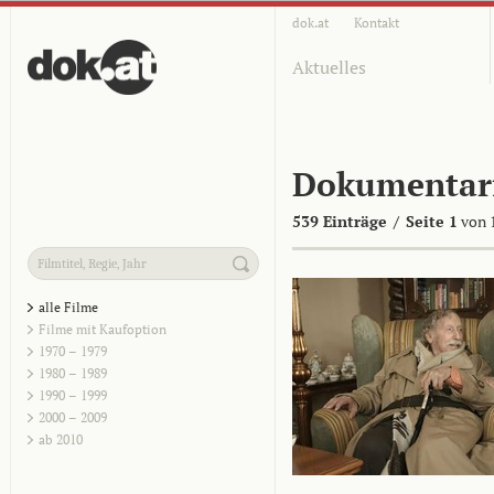
dok.at
Kontakt
Aktuelles
Dokumentar
539 Einträge
/
Seite 1
von 
alle Filme
Filme mit Kaufoption
1970 – 1979
1980 – 1989
1990 – 1999
2000 – 2009
ab 2010