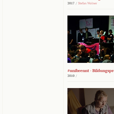
2017
/
Stefan Wolner
#unibrennt - Bildungspr
2010
/