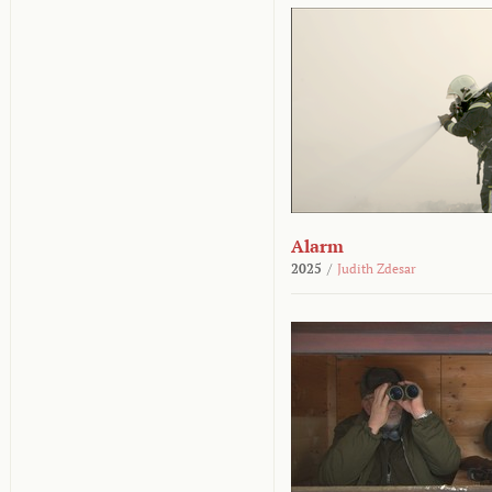
Alarm
2025
/
Judith Zdesar