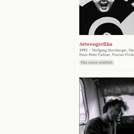
Attwengerfilm
1995
/
Wolfgang Murnberger,
Mar
Hans-Peter Falkner,
Florian Flick
Film online erhältlich