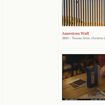
American Wall
2022
/
Thomas Zeller,
Christine 