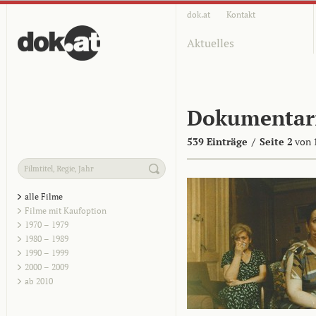
dok.at
Kontakt
Aktuelles
Dokumentar
539 Einträge
/
Seite 2
von 
alle Filme
Filme mit Kaufoption
1970 – 1979
1980 – 1989
1990 – 1999
2000 – 2009
ab 2010