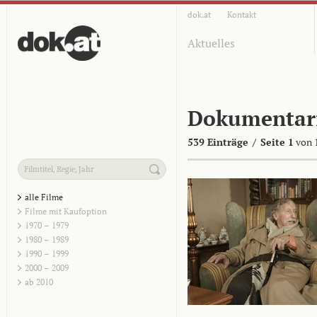
dok.at
Kontakt
Aktuelles
Dokumentar
539 Einträge
/
Seite 1
von 
alle Filme
Filme mit Kaufoption
1970 – 1979
1980 – 1989
1990 – 1999
2000 – 2009
ab 2010