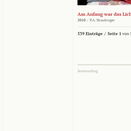
Am Anfang war das Lic
2010
/
P.A. Straubinger
539 Einträge
/
Seite 1
von 
Seitenanfang