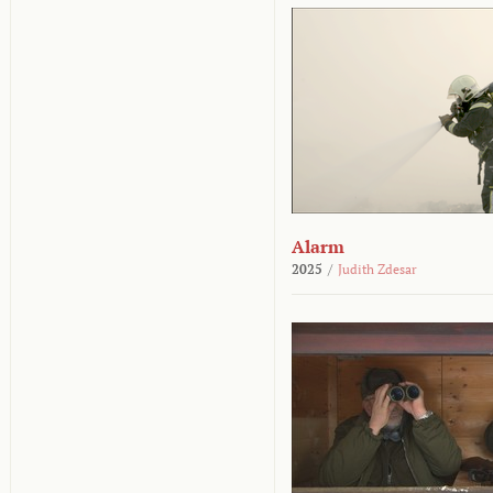
Alarm
2025
/
Judith Zdesar