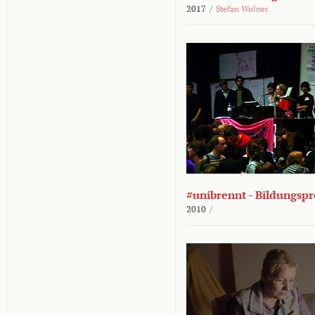
2017
/
Stefan Wolner
#unibrennt - Bildungspr
2010
/