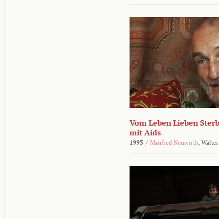
Vom Leben Lieben Sterb
mit Aids
1993
/
Manfred Neuwirth
,
Walter