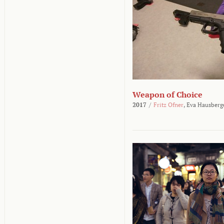
Weapon of Choice
2017
/
Fritz Ofner
,
Eva Hausberg